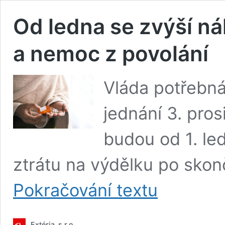
Od ledna se zvýší ná
a nemoc z povolání
Vláda potřebná
jednání 3. pro
budou od 1. le
ztrátu na výdělku po sko
Od
Pokračování textu
ledna
se
zvýší
Extéria, s.r.o.
náhrady