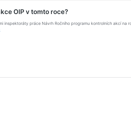
kce OIP v tomto roce?
mi inspektoráty práce Návrh Ročního programu kontrolních akcí na r
Na
u
koho
se
budou
zaměřovat
kontrolní
akce
OIP
v tomto
roce?