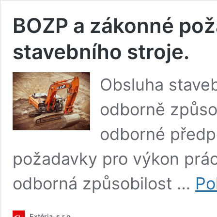
BOZP a zákonné pož
stavebního stroje.
Obsluha staveb
odborně způsob
odborné předp
požadavky pro výkon práce
odborná způsobilost …
Po
Extéria, s.r.o.