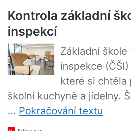
Kontrola základní šk
inspekcí
Základní škole
inspekce (ČŠI)
které si chtěla
školní kuchyně a jídelny. 
Kontrola
…
Pokračování textu
základní
školy
v Praze
Extéria, s.r.o.
Českou