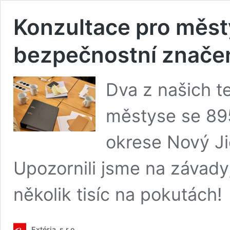
Konzultace pro městy
bezpečnostní znače
Dva z našich te
městyse se 895
okrese Nový Ji
Upozornili jsme na závady, 
několik tisíc na pokutách!
Extéria, s.r.o.