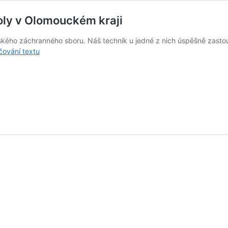
roly v Olomouckém kraji
kého záchranného sboru. Náš technik u jedné z nich úspěšně zastoup
Příprava
čování textu
byla
půl
úspěchu
i u HZS
kontroly
v Olomouckém
kraji