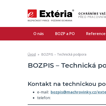
OCHRÁNÍME VAŠ
PŘED PRACOVNÍM
O nás
BOZP a PO
Reference
Úvod
»
BOZPIS – Technická podpora
BOZPIS – Technická p
Kontakt na technickou po
e-mail:
bozpis@machrovinky.cz/exte
telefon: