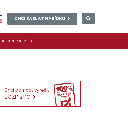
E
CHCI ZASLAT NABÍDKU
9
artner Extéria
Chci pomoct vyřešit
BOZP a PO