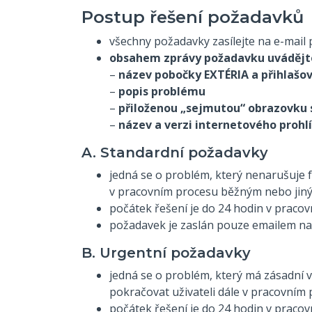
Postup řešení požadavků
všechny požadavky zasílejte na e-mail
obsahem zprávy požadavku uvádějte
–
název pobočky EXTÉRIA a přihlašov
–
popis problému
–
přiloženou „sejmutou“ obrazovku
–
název a verzi internetového prohl
A. Standardní požadavky
jedná se o problém, který nenarušuje 
v pracovním procesu běžným nebo ji
počátek řešení je do 24 hodin v pracov
požadavek je zaslán pouze emailem na
B. Urgentní požadavky
jedná se o problém, který má zásadní
pokračovat uživateli dále v pracovním
počátek řešení je do 24 hodin v praco