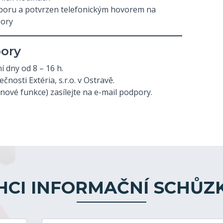
poru a potvrzen telefonickým hovorem na
pory
ory
 dny od 8 – 16 h.
nosti Extéria, s.r.o. v Ostravě.
ové funkce) zasílejte na e-mail podpory.
HCI INFORMAČNÍ SCHŮZ