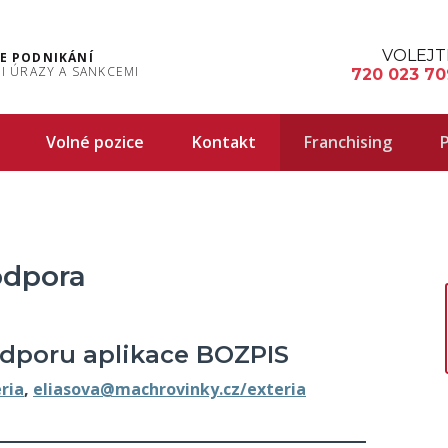
VOLEJT
E PODNIKÁNÍ
I ÚRAZY A SANKCEMI
720 023 70
Volné pozice
Kontakt
Franchising
P
odpora
dporu aplikace BOZPIS
ria
,
eliasova@machrovinky.cz/exteria