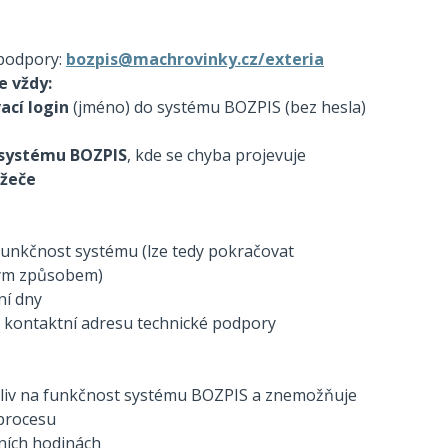
 podpory:
bozpis@machrovinky.cz/exteria
 vždy:
ací login
(jméno) do systému BOZPIS (bez hesla)
 systému BOZPIS
, kde se chyba projevuje
ížeče
funkčnost systému (lze tedy pokračovat
ným způsobem)
ní dny
 kontaktní adresu technické podpory
 vliv na funkčnost systému BOZPIS a znemožňuje
 procesu
vních hodinách