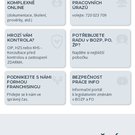
KOMPLEXNĚ
PRACOVNÍCH
ONLINE
ÚRAZŮ
(dokumentace, školení,
volejte: 720 023 709
prověrky, atd.)
HROZÍ VÁM
POTŘEBUJETE
KONTROLA?
RADU v BOZP, PO,
ŽP?
OIP, HZS nebo KHS –
Konzultace před
Najděte si nejbližší
kontrolou a zastoupení
pobočku.
ZDARMA.
PODNIKEJTE S NÁMI
BEZPEČNOST
FORMOU
PRÁCE INFO
FRANCHISINGU
Informační portál
Přidejte se k nám ve
k legislativním změnám
správný čas.
v BOZP a PO