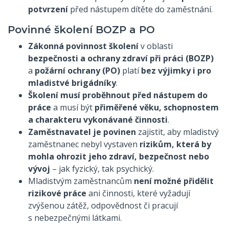
potvrzení
před nástupem dítěte do zaměstnání.
Povinné školení BOZP a PO
Zákonná povinnost školení
v oblasti
bezpečnosti a ochrany zdraví při práci (BOZP)
a
požární ochrany (PO)
platí
bez výjimky i pro
mladistvé brigádníky
.
Školení musí proběhnout před nástupem do
práce
a musí být
přiměřené věku, schopnostem
a charakteru vykonávané činnosti
.
Zaměstnavatel je povinen
zajistit, aby mladistvý
zaměstnanec nebyl vystaven
rizikům, která by
mohla ohrozit jeho zdraví, bezpečnost nebo
vývoj
– jak fyzický, tak psychický.
Mladistvým zaměstnancům
není možné přidělit
rizikové práce
ani činnosti, které vyžadují
zvýšenou zátěž, odpovědnost či pracují
s nebezpečnými látkami.