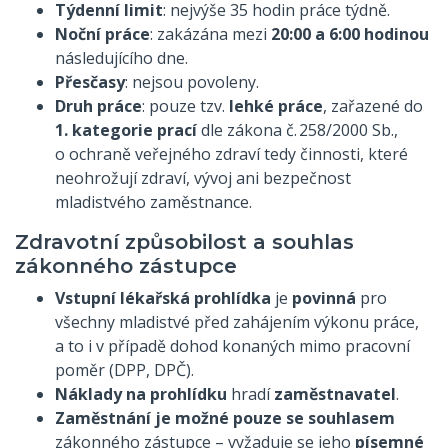
Týdenní limit
: nejvýše 35 hodin práce týdně.
Noční práce
: zakázána mezi
20:00 a 6:00 hodinou
následujícího dne.
Přesčasy
: nejsou povoleny.
Druh práce
: pouze tzv.
lehké práce
, zařazené do
1. kategorie prací
dle zákona č. 258/2000 Sb.,
o ochraně veřejného zdraví tedy činnosti, které
neohrožují zdraví, vývoj ani bezpečnost
mladistvého zaměstnance.
Zdravotní způsobilost a souhlas
zákonného zástupce
Vstupní lékařská prohlídka
je
povinná
pro
všechny mladistvé před zahájením výkonu práce,
a to i v případě dohod konaných mimo pracovní
poměr (DPP, DPČ).
Náklady na prohlídku
hradí
zaměstnavatel
.
Zaměstnání je možné pouze se souhlasem
zákonného zástupce – vyžaduje se jeho
písemné