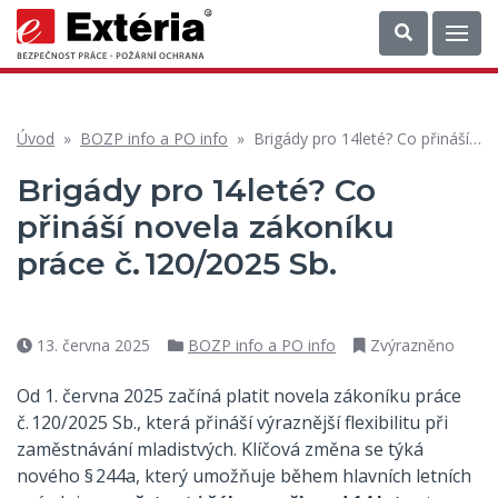
Úvod
»
BOZP info a PO info
»
Brigády pro 14leté? Co přináší novela zákoníku práce č. 120/2025 Sb.
Brigády pro 14leté? Co
přináší novela zákoníku
práce č. 120/2025 Sb.
13. června 2025
BOZP info a PO info
Zvýrazněno
Datum
Rubriky
příspěvku
Od 1. června 2025 začíná platit novela zákoníku práce
č. 120/2025 Sb., která přináší výraznější flexibilitu při
zaměstnávání mladistvých. Klíčová změna se týká
nového § 244a, který umožňuje během hlavních letních