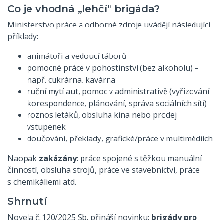
Co je vhodná „lehčí“ brigáda?
Ministerstvo práce a odborné zdroje uvádějí následující
příklady:
animátoři a vedoucí táborů
pomocné práce v pohostinství (bez alkoholu) –
např. cukrárna, kavárna
ruční mytí aut, pomoc v administrativě (vyřizování
korespondence, plánování, správa sociálních sítí)
roznos letáků, obsluha kina nebo prodej
vstupenek
doučování, překlady, grafické/práce v multimédiích
Naopak
zakázány
: práce spojené s těžkou manuální
činností, obsluha strojů, práce ve stavebnictví, práce
s chemikáliemi atd.
Shrnutí
Novela č. 120/2025 Sb. přináší novinku:
brigády pro