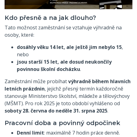
Kdo přesně a na jak dlouho?
Tato možnost zaměstnání se vztahuje výhradně na
osoby, které:
dosáhly věku 14 let, ale ještě jim nebylo 15
,
nebo
jsou starší 15 let, ale dosud neukončily
povinnou školní docházku
.
Zaměstnání může probíhat
výhradně během hlavních
letních prázdnin
, jejichž přesný termín každoročně
stanovuje Ministerstvo školství, mládeže a tělovýchovy
(MŠMT). Pro rok 2025 je toto období vyhlášeno od
soboty 28. června do neděle 31. srpna 2025
.
Pracovní doba a povinný odpočinek
Denní limit
: maximálně 7 hodin práce denně.