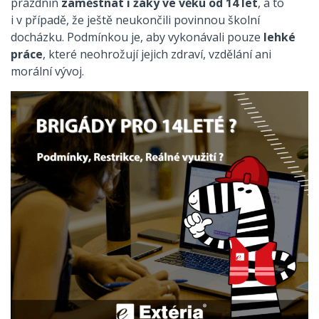
prázdnin
zaměstnat i žáky ve věku od 14 let
, a to
i v případě, že ještě neukončili povinnou školní
docházku. Podmínkou je, aby vykonávali pouze
lehké
práce
, které neohrožují jejich zdraví, vzdělání ani
morální vývoj.