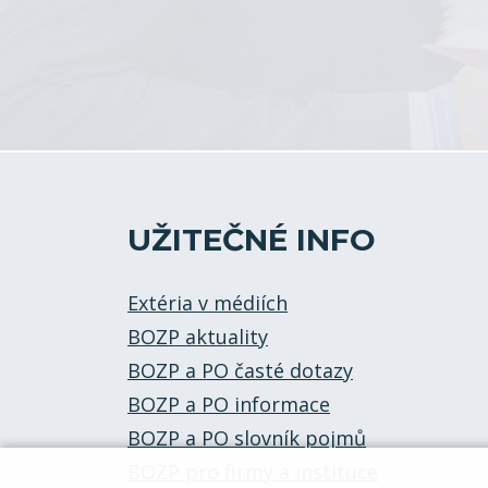
UŽITEČNÉ INFO
Extéria v médiích
BOZP aktuality
BOZP a PO časté dotazy
BOZP a PO informace
BOZP a PO slovník pojmů
BOZP pro firmy a instituce