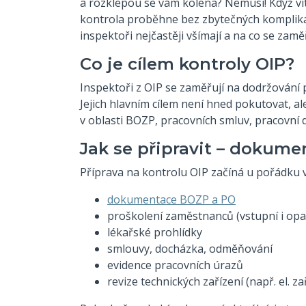
a rozklepou se vám kolena? Nemusí! Když víte
kontrola proběhne bez zbytečných komplikací
inspektoři nejčastěji všímají a na co se zamě
Co je cílem kontroly OIP?
Inspektoři z OIP se zaměřují na dodržování
Jejich hlavním cílem není hned pokutovat, ale
v oblasti BOZP, pracovních smluv, pracovní d
Jak se připravit – dokume
Příprava na kontrolu OIP začíná u pořádku
dokumentace BOZP a PO
proškolení zaměstnanců (vstupní i opa
lékařské prohlídky
smlouvy, docházka, odměňování
evidence pracovních úrazů
revize technických zařízení (např. el. z