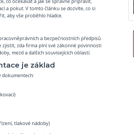
, co očekávat a jak se správně připravit,
 a pokut. V tomto článku se dozvíte, co si
řit, aby vše proběhlo hladce.
 pracovněprávních a bezpečnostních předpisů.
 zjistit, zda firma plní své zákonné povinnosti
oby, mezd a dalších souvisejících oblastí.
ntace je základ
 v dokumentech:
kovací)
ařízení, tlakové nádoby)