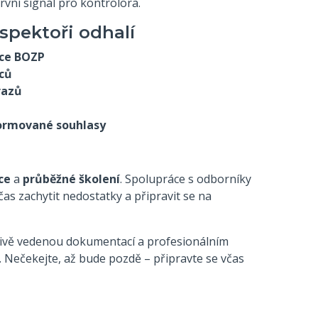
rvní signál pro kontrolora.
nspektoři odhalí
ce BOZP
ců
razů
ormované souhlasy
ce
a
průběžné školení
. Spolupráce s odborníky
as zachytit nedostatky a připravit se na
livě vedenou dokumentací a profesionálním
. Nečekejte, až bude pozdě – připravte se včas