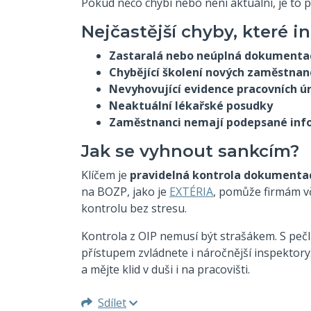
Pokud něco chybí nebo není aktuální, je to p
Nejčastější chyby, které i
Zastaralá nebo neúplná dokumenta
Chybějící školení nových zaměstnan
Nevyhovující evidence pracovních ú
Neaktuální lékařské posudky
Zaměstnanci nemají podepsané inf
Jak se vyhnout sankcím?
Klíčem je
pravidelná kontrola dokumenta
na BOZP, jako je
EXTÉRIA
, pomůže firmám vč
kontrolu bez stresu.
Kontrola z OIP nemusí být strašákem. S peč
přístupem zvládnete i náročnější inspektory
a mějte klid v duši i na pracovišti.
Sdílet