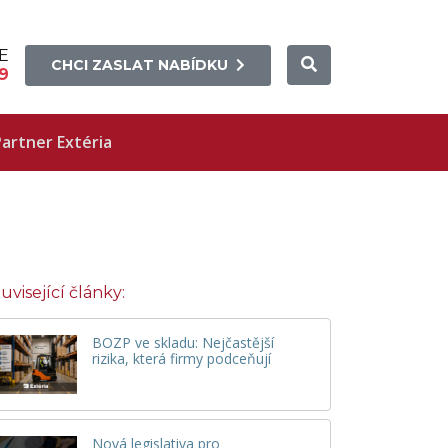
E
CHCI ZASLAT NABÍDKU
9
artner Extéria
uvisející články:
BOZP ve skladu: Nejčastější
rizika, která firmy podceňují
Nová legislativa pro