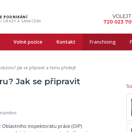
VOLEJT
E PODNIKÁNÍ
I ÚRAZY A SANKCEMI
720 023 70
Volné pozice
Kontakt
Franchising
P
obzoru? Jak se připravit a čemu předejít
u? Jak se připravit
So
ýrazněno
 Oblastního inspektorátu práce (OIP)