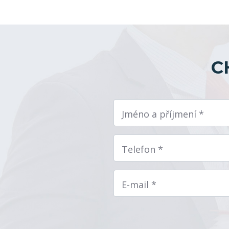
C
Jméno a příjmení *
Telefon *
E-mail *