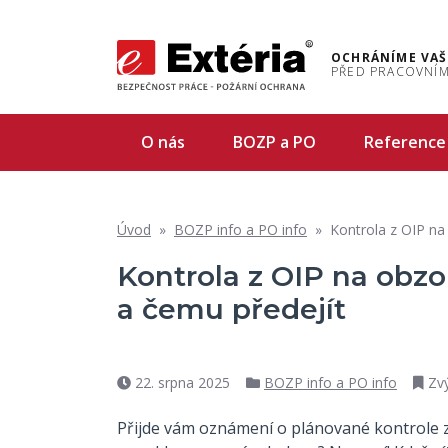
OCHRÁNÍME VAŠ
PŘED PRACOVNÍM
O nás
BOZP a PO
Reference
Úvod
»
BOZP info a PO info
»
Kontrola z OIP na 
Kontrola z OIP na obzor
a čemu předejít
22. srpna 2025
BOZP info a PO info
Zv
Datum
Rubriky
příspěvku
Přijde vám oznámení o plánované kontrole z