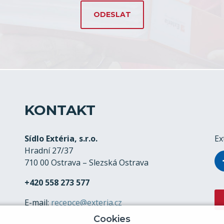
KONTAKT
Sídlo Extéria, s.r.o.
Ex
Hradní 27/37
710 00 Ostrava – Slezská Ostrava
+420 558 273 577
E-mail:
recepce@exteria.cz
Cookies