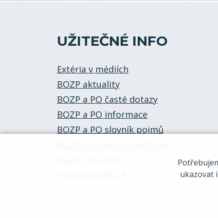
UŽITEČNÉ INFO
Extéria v médiích
BOZP aktuality
BOZP a PO časté dotazy
BOZP a PO informace
BOZP a PO slovník pojmů
BOZP pro firmy a instituce
BOZP pro OSVČ
Potřebuje
Formuláře BOZP
ukazovat i