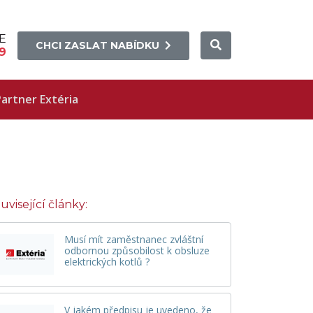
E
CHCI ZASLAT NABÍDKU
9
artner Extéria
uvisející články:
Musí mít zaměstnanec zvláštní
odbornou způsobilost k obsluze
elektrických kotlů ?
V jakém předpisu je uvedeno, že