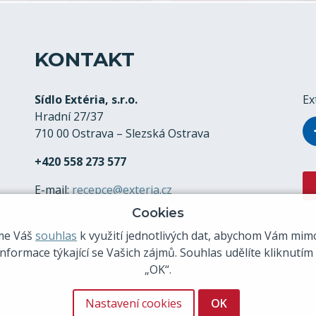
KONTAKT
Sídlo Extéria, s.r.o.
Ex
Hradní 27/37
710 00 Ostrava – Slezská Ostrava
+420 558 273 577
E-mail:
recepce@exteria.cz
Cookies
me Váš
souhlas
k využití jednotlivých dat, abychom Vám mimo
nformace týkající se Vašich zájmů. Souhlas udělíte kliknutím
„OK“.
Nastavení cookies
OK