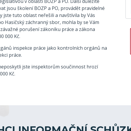
islativou v oblasti BOZP a PO. Další důležité
vat jsou školení BOZP a PO, provádět pravidelné
jste tuto oblast neřešili a navštívila by Vás
bo Hasičský záchranný sbor, mohla by se Vám
a závažné porušení zákoníku práce a zákona
0 000 Kč.
orgánů inspekce práce jako kontrolních orgánů na
kci práce.
a neposkytli jste inspektorům součinnost hrozí
000 Kč.
HCI INFORMAČNÍ SCHŮZ