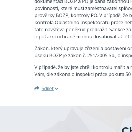
dokumentaci BOZP a PO je dána zákonnou leg
povinnosti, které musí zaměstnavatel splňo
prověrky BOZP, kontroly PO. V případě, že by 
kontrola Oblastního Inspektorátu práce ne
tato návštěva poněkud prodražit. Sankce z
o požární ochraně mohou dosahovat až 2 00
Zákon, který upravuje zřízení a postavení 
úseku BOZP je zákon č. 251/2005 Sb., o inspe
V případě, že by jste chtěli kontrolu mařit 
Vám, dle zákona o inspekci práce pokuta 50 
Sdílet
C