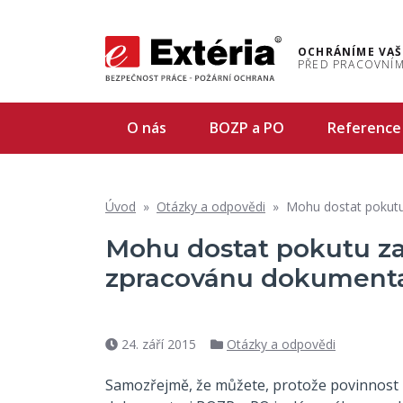
OCHRÁNÍME VAŠ
PŘED PRACOVNÍM
O nás
BOZP a PO
Reference
Úvod
»
Otázky a odpovědi
»
Mohu dostat pokutu
Mohu dostat pokutu z
zpracovánu dokument
24. září 2015
Otázky a odpovědi
Datum
Rubriky
příspěvku
Samozřejmě, že můžete, protože povinnost