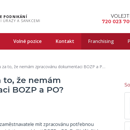
VOLEJT
E PODNIKÁNÍ
I ÚRAZY A SANKCEMI
720 023 70
Volné pozice
Kontakt
Franchising
P
 za to, že nemám zpracovánu dokumentaci BOZP a PO?
a to, že nemám
So
aci BOZP a PO?
 zaměstnavatele mít zpracovánu potřebnou