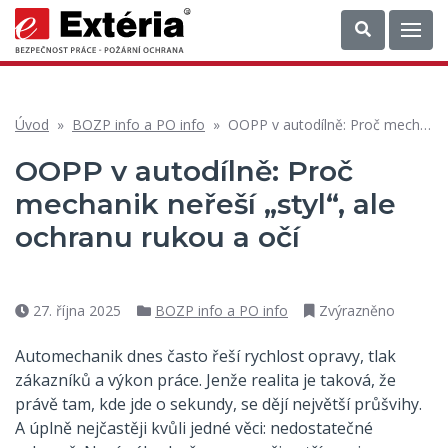
Úvod
»
BOZP info a PO info
»
OOPP v autodílně: Proč mechanik neřeší „styl“, ale ochranu rukou a očí
OOPP v autodílně: Proč
mechanik neřeší „styl“, ale
ochranu rukou a očí
27. října 2025
BOZP info a PO info
Zvýrazněno
Datum
Rubriky
příspěvku
Automechanik dnes často řeší rychlost opravy, tlak
zákazníků a výkon práce. Jenže realita je taková, že
právě tam, kde jde o sekundy, se dějí největší průšvihy.
A úplně nejčastěji kvůli jedné věci: nedostatečné