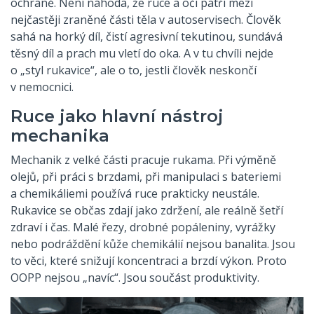
ochraně. Není náhoda, že ruce a oči patří mezi
nejčastěji zraněné části těla v autoservisech. Člověk
sahá na horký díl, čistí agresivní tekutinou, sundává
těsný díl a prach mu vletí do oka. A v tu chvíli nejde
o „styl rukavice“, ale o to, jestli člověk neskončí
v nemocnici.
Ruce jako hlavní nástroj
mechanika
Mechanik z velké části pracuje rukama. Při výměně
olejů, při práci s brzdami, při manipulaci s bateriemi
a chemikáliemi používá ruce prakticky neustále.
Rukavice se občas zdají jako zdržení, ale reálně šetří
zdraví i čas. Malé řezy, drobné popáleniny, vyrážky
nebo podráždění kůže chemikálií nejsou banalita. Jsou
to věci, které snižují koncentraci a brzdí výkon. Proto
OOPP nejsou „navíc“. Jsou součást produktivity.