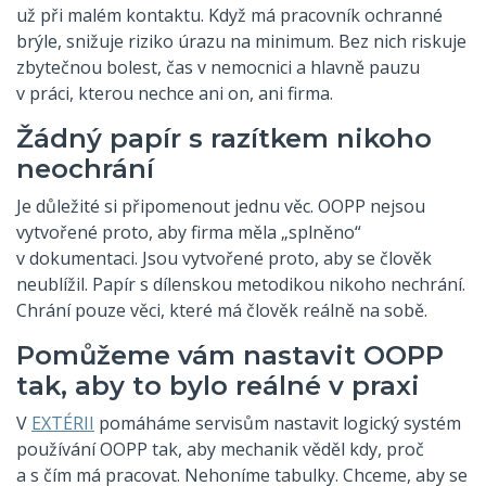
už při malém kontaktu. Když má pracovník ochranné
brýle, snižuje riziko úrazu na minimum. Bez nich riskuje
zbytečnou bolest, čas v nemocnici a hlavně pauzu
v práci, kterou nechce ani on, ani firma.
Žádný papír s razítkem nikoho
neochrání
Je důležité si připomenout jednu věc. OOPP nejsou
vytvořené proto, aby firma měla „splněno“
v dokumentaci. Jsou vytvořené proto, aby se člověk
neublížil. Papír s dílenskou metodikou nikoho nechrání.
Chrání pouze věci, které má člověk reálně na sobě.
Pomůžeme vám nastavit OOPP
tak, aby to bylo reálné v praxi
V
EXTÉRII
pomáháme servisům nastavit logický systém
používání OOPP tak, aby mechanik věděl kdy, proč
a s čím má pracovat. Nehoníme tabulky. Chceme, aby se