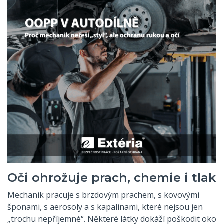
Oči ohrožuje prach, chemie i tlak
Mechanik pracuje s brzdovým prachem, s kovovými
šponami, s aerosoly a s kapalinami, které nejsou jen
„trochu nepříjemné“. Některé látky dokáží poškodit oko