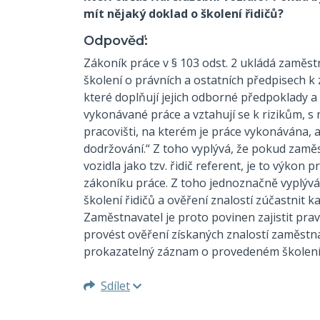
mít nějaký doklad o školení řidičů?
Odpověď:
Zákoník práce v § 103 odst. 2 ukládá zaměst
školení o právních a ostatních předpisech k z
které doplňují jejich odborné předpoklady a 
vykonávané práce a vztahují se k rizikům, s
pracovišti, na kterém je práce vykonávána, 
dodržování.“ Z toho vyplývá, že pokud zaměst
vozidla jako tzv. řidič referent, je to výkon
zákoníku práce. Z toho jednoznačně vyplývá
školení řidičů a ověření znalostí zúčastnit k
Zaměstnavatel je proto povinen zajistit prav
provést ověření získaných znalostí zaměstn
prokazatelný záznam o provedeném školení a 
Sdílet