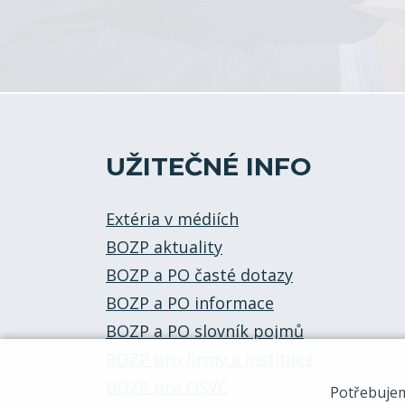
UŽITEČNÉ INFO
Extéria v médiích
BOZP aktuality
BOZP a PO časté dotazy
BOZP a PO informace
BOZP a PO slovník pojmů
BOZP pro firmy a instituce
BOZP pro OSVČ
Potřebuje