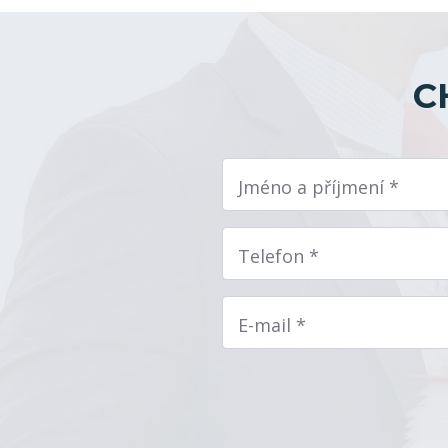
C
Jméno a příjmení *
Telefon *
E-mail *