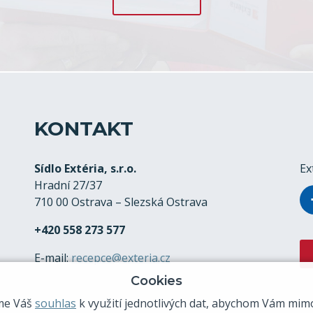
KONTAKT
Sídlo Extéria, s.r.o.
Ex
Hradní 27/37
710 00 Ostrava – Slezská Ostrava
+420 558 273 577
E-mail:
recepce@exteria.cz
Cookies
me Váš
souhlas
k využití jednotlivých dat, abychom Vám mimo