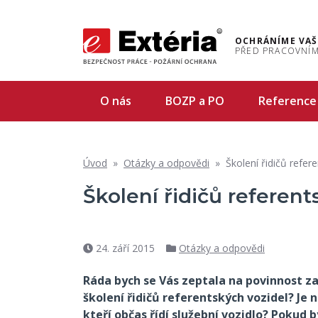
OCHRÁNÍME VAŠ
PŘED PRACOVNÍM
O nás
BOZP a PO
Reference
Úvod
»
Otázky a odpovědi
»
Školení řidičů refer
Školení řidičů referent
24. září 2015
Otázky a odpovědi
Datum
Rubriky
příspěvku
Ráda bych se Vás zeptala na povinnost 
školení řidičů referentských vozidel? Je
kteří občas řídí služební vozidlo? Pokud b