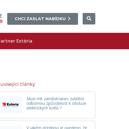
E
CHCI ZASLAT NABÍDKU
9
artner Extéria
uvisející články:
Musí mít zaměstnanec zvláštní
odbornou způsobilost k obsluze
elektrických kotlů ?
V jakém předpisu je uvedeno, že