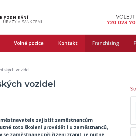
VOLEJT
E PODNIKÁNÍ
I ÚRAZY A SANKCEMI
720 023 70
Volné pozice
Kontakt
Franchising
P
entských vozidel
ských vozidel
So
zaměstnavatele zajistit zaměstnancům
 nutné toto školení provádět i u zaměstnanců,
y se zaměstnanec při řízení zranil, je nutné