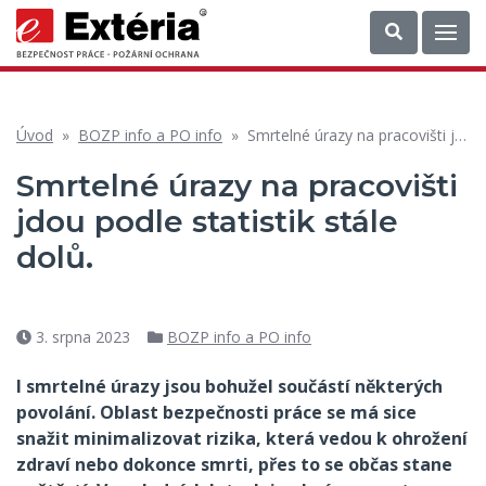
Úvod
»
BOZP info a PO info
»
Smrtelné úrazy na pracovišti jdou podle statistik stále dolů.
Smrtelné úrazy na pracovišti
jdou podle statistik stále
dolů.
3. srpna 2023
BOZP info a PO info
Datum
Rubriky
příspěvku
I smrtelné úrazy jsou bohužel součástí některých
povolání. Oblast bezpečnosti práce se má sice
snažit minimalizovat rizika, která vedou k ohrožení
zdraví nebo dokonce smrti, přes to se občas stane