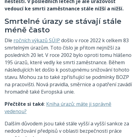
neštěstí. V posledních letech je ale úrazovost
vedoucí ke smrti zaměstnance stále nižší a nižší.
Smrtelné úrazy se stávají stále
méně často
Dle
ročních výkazů SÚIP
došlo v roce 2022 k celkem 83
smrtelným úrazům. Toto číslo je přitom nejnižší za
posledních 20 let. V roce 2002 bylo oproti tomu hlášeno
195 úrazů, které vedly ke smrti zaměstnance. Během
následujících let došlo k postupnému snižování tohoto
stavu. Mohou za to také zpřísňující se podmínky BOZP
na pracovišti. Nová pravidla, směrnice a opatření zavádí
hromadně také Evropská unie.
Přečtěte si také
:
Kniha úrazů: máte ji správně
vedenou?
Dalším důvodem jsou také stále vyšší a vyšší sankce za
nedodržování předpisů v oblasti bezpečnosti práce