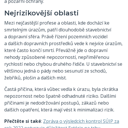
a požární ochrany.
Nejrizikovější oblasti
Mezi nejčastější profese a oblasti, kde dochází ke
smrtelným úrazům, patří dlouhodobě stavebnictví
a dopravní sféra. Právě řízení pozemních vozidel
a dalších dopravních prostředků vede k nejvíce úrazům,
které často končí smrtí. Převážně jde o dopravní
nehody způsobené nepozorností, nepřiměřenou
rychlostí nebo chybou druhého řidiče. U stavebnictví se
většinou jedná o pády nebo sesunutí ze schodů,
žebříků, plošin a dalších míst.
Častá příčina, která vůbec vedla k úrazu, byla zkrátka
nepozornost nebo špatně odhadnuté riziko. Dalšími
příčinami je nedodržování postupů, zákazů nebo
dalších opatření, která mají vést k minimalizaci rizik.
Přečtěte si také
:
Zpráva o výsledcích kontrol SÚIP za
rok 2022 potvrzuje důležitost Extérie na trhu