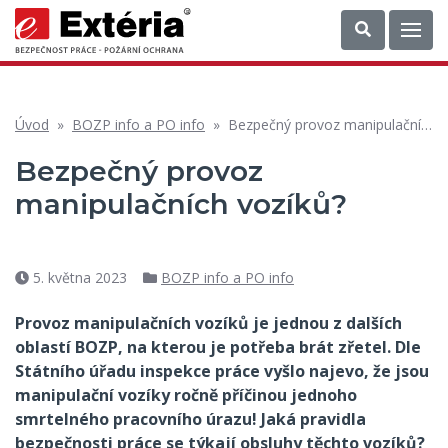
Úvod
»
BOZP info a PO info
»
Bezpečný provoz manipulačních vozíků?
Bezpečný provoz
manipulačních vozíků?
5. května 2023
BOZP info a PO info
Datum
Rubriky
příspěvku
Provoz manipulačních vozíků je jednou z dalších
oblastí BOZP, na kterou je potřeba brát zřetel. Dle
Státního úřadu inspekce práce vyšlo najevo, že jsou
manipulační vozíky ročně příčinou jednoho
smrtelného pracovního úrazu! Jaká pravidla
bezpečnosti práce se týkají obsluhy těchto vozíků?