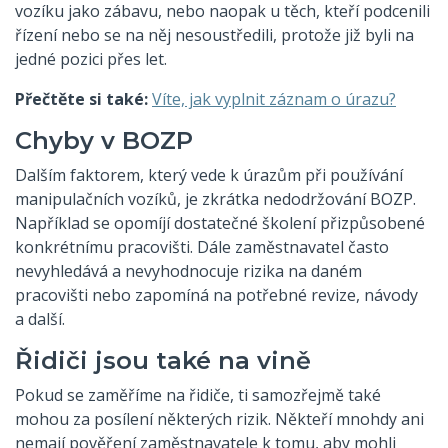
vozíku jako zábavu, nebo naopak u těch, kteří podcenili
řízení nebo se na něj nesoustředili, protože již byli na
jedné pozici přes let.
Přečtěte si také:
Víte, jak vyplnit záznam o úrazu?
Chyby v BOZP
Dalším faktorem, který vede k úrazům při používání
manipulačních vozíků, je zkrátka nedodržování BOZP.
Například se opomíjí dostatečné školení přizpůsobené
konkrétnímu pracovišti. Dále zaměstnavatel často
nevyhledává a nevyhodnocuje rizika na daném
pracovišti nebo zapomíná na potřebné revize, návody
a další.
Řidiči jsou také na vině
Pokud se zaměříme na řidiče, ti samozřejmě také
mohou za posílení některých rizik. Někteří mnohdy ani
nemají pověření zaměstnavatele k tomu, aby mohli