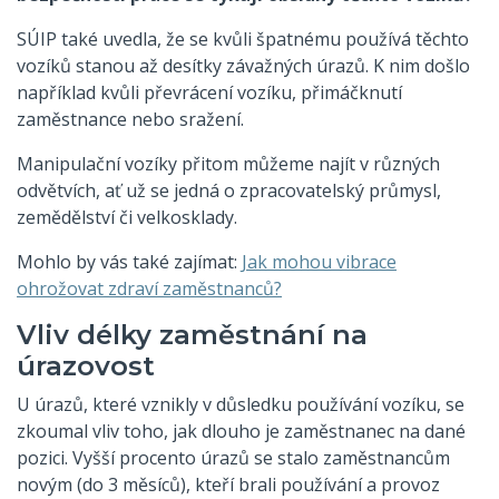
SÚIP také uvedla, že se kvůli špatnému používá těchto
vozíků stanou až desítky závažných úrazů. K nim došlo
například kvůli převrácení vozíku, přimáčknutí
zaměstnance nebo sražení.
Manipulační vozíky přitom můžeme najít v různých
odvětvích, ať už se jedná o zpracovatelský průmysl,
zemědělství či velkosklady.
Mohlo by vás také zajímat:
Jak mohou vibrace
ohrožovat zdraví zaměstnanců?
Vliv délky zaměstnání na
úrazovost
U úrazů, které vznikly v důsledku používání vozíku, se
zkoumal vliv toho, jak dlouho je zaměstnanec na dané
pozici. Vyšší procento úrazů se stalo zaměstnancům
novým (do 3 měsíců), kteří brali používání a provoz