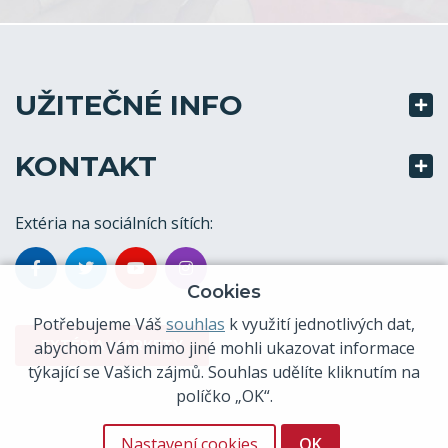
UŽITEČNÉ INFO
KONTAKT
Extéria na sociálních sítích:
Cookies
Potřebujeme Váš
souhlas
k využití jednotlivých dat,
EXTÉRIA MARKETY
abychom Vám mimo jiné mohli ukazovat informace
týkající se Vašich zájmů. Souhlas udělíte kliknutím na
políčko „OK“.
Nastavení cookies
OK