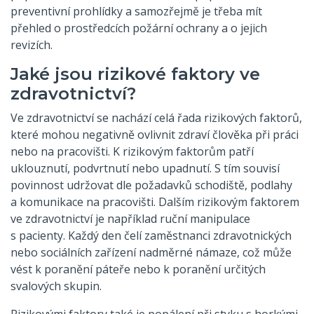
preventivní prohlídky a samozřejmě je třeba mít
přehled o prostředcích požární ochrany a o jejich
revizích.
Jaké jsou rizikové faktory ve
zdravotnictví?
Ve zdravotnictví se nachází celá řada rizikových faktorů,
které mohou negativně ovlivnit zdraví člověka při práci
nebo na pracovišti. K rizikovým faktorům patří
uklouznutí, podvrtnutí nebo upadnutí. S tím souvisí
povinnost udržovat dle požadavků schodiště, podlahy
a komunikace na pracovišti. Dalším rizikovým faktorem
ve zdravotnictví je například ruční manipulace
s pacienty. Každý den čelí zaměstnanci zdravotnických
nebo sociálních zařízení nadměrné námaze, což může
vést k poranění páteře nebo k poranění určitých
svalových skupin.
Rizikovými faktory také je popálení při styku s horkými