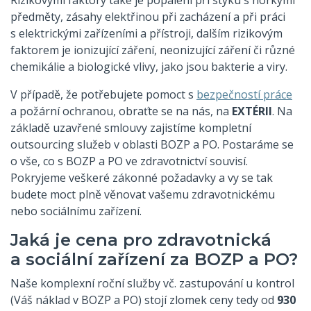
předměty, zásahy elektřinou při zacházení a při práci
s elektrickými zařízeními a přístroji, dalším rizikovým
faktorem je ionizující záření, neonizující záření či různé
chemikálie a biologické vlivy, jako jsou bakterie a viry.
V případě, že potřebujete pomoct s
bezpečností práce
a požární ochranou, obraťte se na nás, na
EXTÉRII
. Na
základě uzavřené smlouvy zajistíme kompletní
outsourcing služeb v oblasti BOZP a PO. Postaráme se
o vše, co s BOZP a PO ve zdravotnictví souvisí.
Pokryjeme veškeré zákonné požadavky a vy se tak
budete moct plně věnovat vašemu zdravotnickému
nebo sociálnímu zařízení.
Jaká je cena pro zdravotnická
a sociální zařízení za BOZP a PO?
Naše komplexní roční služby vč. zastupování u kontrol
(Váš náklad v BOZP a PO) stojí zlomek ceny tedy od
930