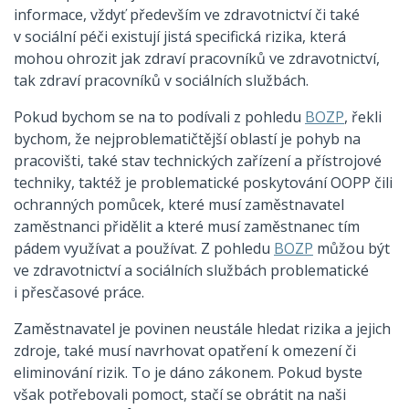
informace, vždyť především ve zdravotnictví či také
v sociální péči existují jistá specifická rizika, která
mohou ohrozit jak zdraví pracovníků ve zdravotnictví,
tak zdraví pracovníků v sociálních službách.
Pokud bychom se na to podívali z pohledu
BOZP
, řekli
bychom, že nejproblematičtější oblastí je pohyb na
pracovišti, také stav technických zařízení a přístrojové
techniky, taktéž je problematické poskytování OOPP čili
ochranných pomůcek, které musí zaměstnavatel
zaměstnanci přidělit a které musí zaměstnanec tím
pádem využívat a používat. Z pohledu
BOZP
můžou být
ve zdravotnictví a sociálních službách problematické
i přesčasové práce.
Zaměstnavatel je povinen neustále hledat rizika a jejich
zdroje, také musí navrhovat opatření k omezení či
eliminování rizik. To je dáno zákonem. Pokud byste
však potřebovali pomoct, stačí se obrátit na naši