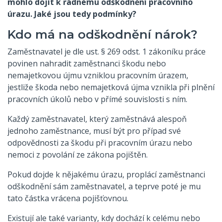
mohlo dojít k řádnému odškodnění pracovního
úrazu. Jaké jsou tedy podmínky?
Kdo má na odškodnění nárok?
Zaměstnavatel je dle ust. § 269 odst. 1 zákoníku práce
povinen nahradit zaměstnanci škodu nebo
nemajetkovou újmu vzniklou pracovním úrazem,
jestliže škoda nebo nemajetková újma vznikla při plnění
pracovních úkolů nebo v přímé souvislosti s ním.
Každý zaměstnavatel, který zaměstnává alespoň
jednoho zaměstnance, musí být pro případ své
odpovědnosti za škodu při pracovním úrazu nebo
nemoci z povolání ze zákona pojištěn.
Pokud dojde k nějakému úrazu, proplácí zaměstnanci
odškodnění sám zaměstnavatel, a teprve poté je mu
tato částka vrácena pojišťovnou.
Existují ale také varianty, kdy dochází k celému nebo