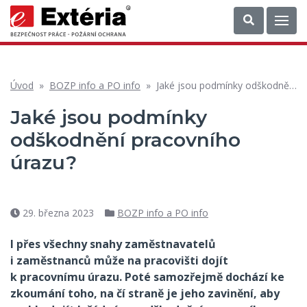
Úvod
»
BOZP info a PO info
»
Jaké jsou podmínky odškodnění pracovního úrazu?
Jaké jsou podmínky
odškodnění pracovního
úrazu?
29. března 2023
BOZP info a PO info
Datum
Rubriky
příspěvku
I přes všechny snahy zaměstnavatelů
i zaměstnanců může na pracovišti dojít
k pracovnímu úrazu. Poté samozřejmě dochází ke
zkoumání toho, na čí straně je jeho zavinění, aby