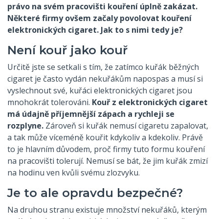
právo na svém pracovišti kouření úplně zakázat.
Některé firmy ovšem začaly povolovat kouření
elektronických cigaret. Jak to s nimi tedy je?
Není kouř jako kouř
Určitě jste se setkali s tím, že zatímco kuřák běžných
cigaret je často vydán nekuřákům napospas a musí si
vyslechnout své, kuřáci elektronických cigaret jsou
mnohokrát tolerováni.
Kouř z elektronických cigaret
má údajně příjemnější zápach a rychleji se
rozplyne.
Zároveň si kuřák nemusí cigaretu zapalovat,
a tak může víceméně kouřit kdykoliv a kdekoliv. Právě
to je hlavním důvodem, proč firmy tuto formu kouření
na pracovišti tolerují. Nemusí se bát, že jim kuřák zmizí
na hodinu ven kvůli svému zlozvyku.
Je to ale opravdu bezpečné?
Na druhou stranu existuje množství nekuřáků, kterým