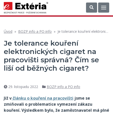
Úvod
»
BOZP info a PO info
»
Je tolerance kouření elektronických cigaret na pracovišti správná? Čím se liší od běžných cigaret?
Je tolerance kouření
elektronických cigaret na
pracovišti správná? Čím se
liší od běžných cigaret?
29. listopadu 2022
BOZP info a PO info
Datum
Rubriky
příspěvku
Již v
článku o kouření na pracovišti
jsme se
zmiňovali o problematice vymezení zákazu
kouření. Výsledkem bylo, že zaměstnavatel má plné