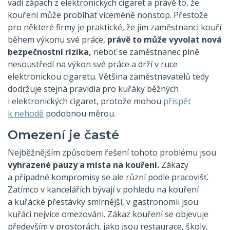
vadí zápach z elektronických cigaret a právě to, že
kouření může probíhat víceméně nonstop. Přestože
pro některé firmy je praktické, že jim zaměstnanci kouří
během výkonu své práce,
právě to může vyvolat nová
bezpečnostní rizika,
neboť se zaměstnanec plně
nesoustředí na výkon své práce a drží v ruce
elektronickou cigaretu. Většina zaměstnavatelů tedy
dodržuje stejná pravidla pro kuřáky běžných
i elektronických cigaret, protože mohou
přispět
k nehodě
podobnou měrou.
Omezení je časté
Nejběžnějším způsobem řešení tohoto problému jsou
vyhrazené pauzy a místa na kouření.
Zákazy
a případné kompromisy se ale různí podle pracovišť.
Zatímco v kancelářích bývají v pohledu na kouření
a kuřácké přestávky smírnější, v gastronomii jsou
kuřáci nejvíce omezováni. Zákaz kouření se objevuje
především v prostorách, jako jsou restaurace, školy,