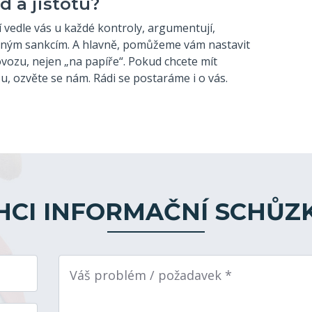
d a jistotu?
jí vedle vás u každé kontroly, argumentují,
ečným sankcím. A hlavně, pomůžeme vám nastavit
vozu, nejen „na papíře“. Pokud chcete mít
, ozvěte se nám. Rádi se postaráme i o vás.
HCI INFORMAČNÍ SCHŮZ
Váš problém / požadavek *