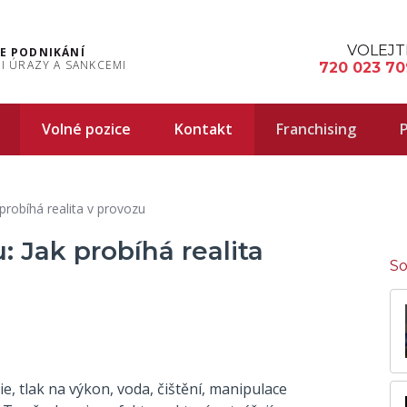
VOLEJT
E PODNIKÁNÍ
I ÚRAZY A SANKCEMI
720 023 70
Volné pozice
Kontakt
Franchising
P
 probíhá realita v provozu
: Jak probíhá realita
So
e, tlak na výkon, voda, čištění, manipulace