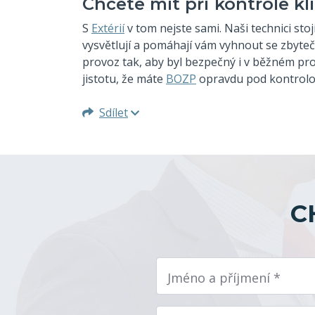
Chcete mít při kontrole kli
S
Extérií
v tom nejste sami. Naši technici sto
vysvětlují a pomáhají vám vyhnout se zbyt
provoz tak, aby byl bezpečný i v běžném pro
jistotu, že máte
BOZP
opravdu pod kontrolou
Sdílet
C
Jméno a příjmení *