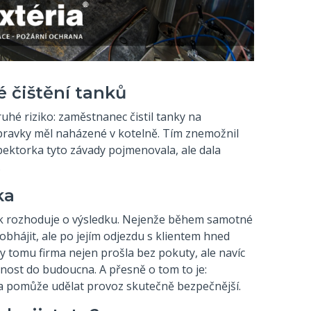
 čištění tanků
uhé riziko: zaměstnanec čistil tanky na
pravky měl naházené v kotelně. Tím znemožnil
spektorka tyto závady pojmenovala, ale dala
.
ka
nik rozhoduje o výsledku. Nejenže během samotné
obhájit, ale po jejím odjezdu s klientem hned
ky tomu firma nejen prošla bez pokuty, ale navíc
nost do budoucna. A přesně o tom to je:
 a pomůže udělat provoz skutečně bezpečnější.