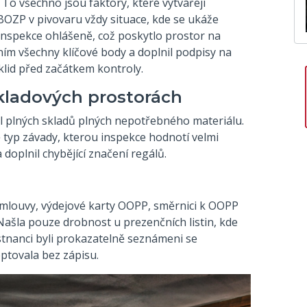
 To všechno jsou faktory, které vytvářejí
 BOZP v pivovaru vždy situace, kde se ukáže
inspekce ohlášeně, což poskytlo prostor na
ením všechny klíčové body a doplnil podpisy na
klid před začátkem kontroly.
skladových prostorách
l plných skladů plných nepotřebného materiálu.
 typ závady, kterou inspekce hodnotí velmi
 doplnil chybějící značení regálů.
smlouvy, výdejové karty OOPP, směrnici k OOPP
. Našla pouze drobnost u prezenčních listin, kde
tnanci byli prokazatelně seznámeni se
ptovala bez zápisu.