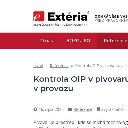
OCHRÁNÍME VAŠ
PŘED PRACOVNÍM
O nás
BOZP a PO
Reference
Úvod
»
Reference
»
Kontrola OIP v pivovaru: Jak
Kontrola OIP v pivovaru
v provozu
16. října 2025
Reference
Zvýrazněno
Datum
Rubriky
příspěvku
Pivovar je prostředí, kde se míchá technologi