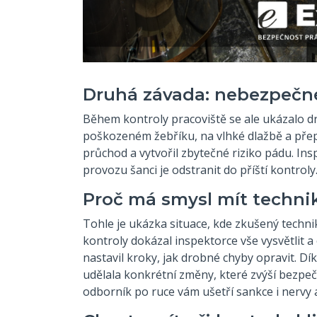
Druhá závada: nebezpečné
Během kontroly pracoviště se ale ukázalo dr
poškozeném žebříku, na vlhké dlažbě a pře
průchod a vytvořil zbytečné riziko pádu. In
provozu šanci je odstranit do příští kontroly
Proč má smysl mít techni
Tohle je ukázka situace, kde zkušený tech
kontroly dokázal inspektorce vše vysvětlit a 
nastavil kroky, jak drobné chyby opravit. Dí
udělala konkrétní změny, které zvýší bezpeč
odborník po ruce vám ušetří sankce i nervy