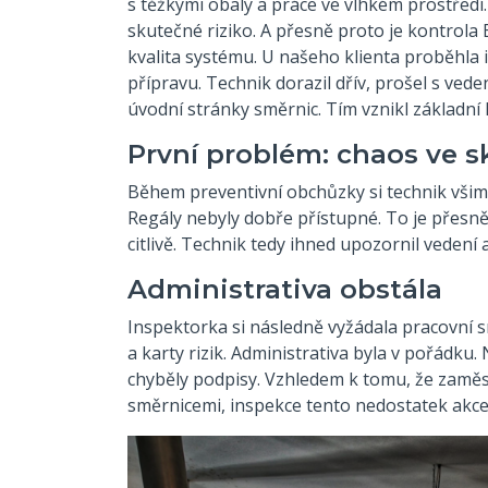
s těžkými obaly a práce ve vlhkém prostředí.
skutečné riziko. A přesně proto je kontrola
kvalita systému. U našeho klienta proběhla 
přípravu. Technik dorazil dřív, prošel s ved
úvodní stránky směrnic. Tím vznikl základní 
První problém: chaos ve 
Během preventivní obchůzky si technik všim
Regály nebyly dobře přístupné. To je přesně
citlivě. Technik tedy ihned upozornil vedení a
Administrativa obstála
Inspektorka si následně vyžádala pracovní 
a karty rizik. Administrativa byla v pořádku
chyběly podpisy. Vzhledem k tomu, že zaměs
směrnicemi, inspekce tento nedostatek akce