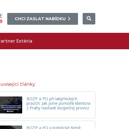
E
CHCI ZASLAT NABÍDKU
9
artner Extéria
uvisející články:
BOZP a PO při lakýrnických
pracích: Jak jsme pomohli klientovi
z Prahy nastavit bezpečný provoz
BOZP a PO v logistické firmě: