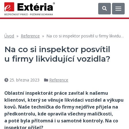
Úvod
»
Reference
»
Na co si inspektor posvítil u firmy likvidující vozidla?
Na co si inspektor posvítil
u firmy likvidující vozidla?
25. března 2023
Reference
Datum
Rubriky
příspěvku
Oblastní inspektorát práce zavítal k našemu
klientovi, který se věnuje likvidaci vozidel a výkupu
kovů. Naše technička do firmy nejdříve přijela na
předkontrolu, kde opravila všechny maličkosti,
a poté byla přítomná i u samotné kontroly. Na co
inspektor přišel?