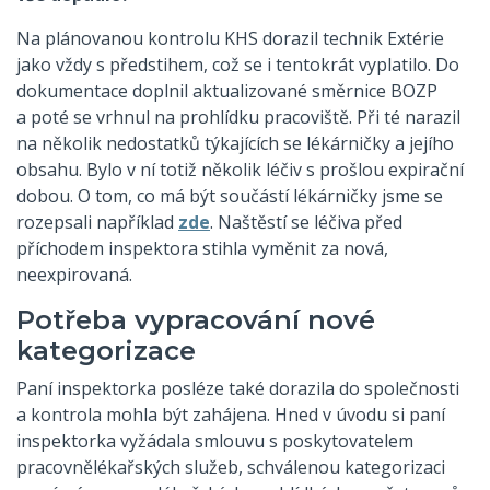
Na plánovanou kontrolu KHS dorazil technik Extérie
jako vždy s předstihem, což se i tentokrát vyplatilo. Do
dokumentace doplnil aktualizované směrnice BOZP
a poté se vrhnul na prohlídku pracoviště. Při té narazil
na několik nedostatků týkajících se lékárničky a jejího
obsahu. Bylo v ní totiž několik léčiv s prošlou expirační
dobou. O tom, co má být součástí lékárničky jsme se
rozepsali například
zde
. Naštěstí se léčiva před
příchodem inspektora stihla vyměnit za nová,
neexpirovaná.
Potřeba vypracování nové
kategorizace
Paní inspektorka posléze také dorazila do společnosti
a kontrola mohla být zahájena. Hned v úvodu si paní
inspektorka vyžádala smlouvu s poskytovatelem
pracovnělékařských služeb, schválenou kategorizaci