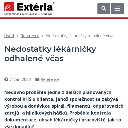
Úvod
»
Reference
»
Nedostatky lékárničky odhalené včas
Nedostatky lékárničky
odhalené včas
7. září 2023
Reference
Datum
Rubriky
příspěvku
Nedávno proběhla jedna z dalších plánovaných
kontrol KHS u klienta, jehož společnost se zabývá
výrobou a dodávkou spirál, filamentů, odpařovacích
zdrojů, a hliníkových háčků. Proběhla kontrola
dokumentace, obsah lékárničky i pracoviště. Jak to
vše dopadlo?