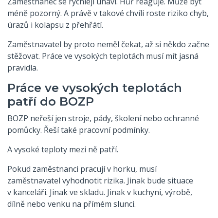
Zaměstnanec se rychleji unaví. Hůř reaguje. Může být
méně pozorný. A právě v takové chvíli roste riziko chyb,
úrazů i kolapsu z přehřátí.
Zaměstnavatel by proto neměl čekat, až si někdo začne
stěžovat. Práce ve vysokých teplotách musí mít jasná
pravidla.
Práce ve vysokých teplotách
patří do BOZP
BOZP neřeší jen stroje, pády, školení nebo ochranné
pomůcky. Řeší také pracovní podmínky.
A vysoké teploty mezi ně patří.
Pokud zaměstnanci pracují v horku, musí
zaměstnavatel vyhodnotit rizika. Jinak bude situace
v kanceláři. Jinak ve skladu. Jinak v kuchyni, výrobě,
dílně nebo venku na přímém slunci.