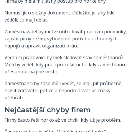
Firma by měla mít jasný postup pro horké dny.
Nemusí jít o složitý dokument. Důležité je, aby lidé
věděli, co mají dělat.
Zaměstnavatel by měl zkontrolovat pracovní podmínky,
zajistit pitný režim, vyhodnotit potřebu ochranných
nápojů a upravit organizaci práce.
Vedoucí pracovníci by měli sledovat stav zaměstnanců.
Měli by vědět, kdy práci přerušit nebo kdy zaměstnance
přesunout na jiné místo.
Zaměstnanci by zase měli vědět, že mají pít průběžně,
hlásit zdravotní potíže a nepodceňovat příznaky
přehřátí.
Nejčastější chyby firem
Firmy často řeší horko až ve chvíli, kdy už je problém.
Častou chybou je věta: „V létě je prostě teplo.“