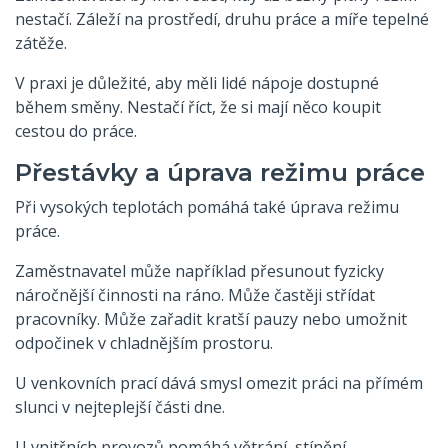
nestačí. Záleží na prostředí, druhu práce a míře tepelné
zátěže.
V praxi je důležité, aby měli lidé nápoje dostupné
během směny. Nestačí říct, že si mají něco koupit
cestou do práce.
Přestávky a úprava režimu práce
Při vysokých teplotách pomáhá také úprava režimu
práce.
Zaměstnavatel může například přesunout fyzicky
náročnější činnosti na ráno. Může častěji střídat
pracovníky. Může zařadit kratší pauzy nebo umožnit
odpočinek v chladnějším prostoru.
U venkovních prací dává smysl omezit práci na přímém
slunci v nejteplejší části dne.
U vnitřních provozů pomáhá větrání, stínění,