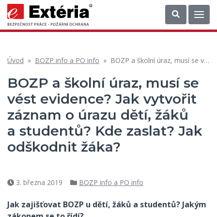
Úvod
»
BOZP info a PO info
»
BOZP a školní úraz, musí se vést evidence? Jak vytvořit záznam o úrazu dětí, žáků a studentů? Kde zaslat? Jak odškodnit žáka?
BOZP a školní úraz, musí se
vést evidence? Jak vytvořit
záznam o úrazu dětí, žáků
a studentů? Kde zaslat? Jak
odškodnit žáka?
3. března 2019
BOZP info a PO info
Datum
Rubriky
příspěvku
Jak zajišťovat BOZP u dětí, žáků a studentů? Jakým
zákonem se to řídí?