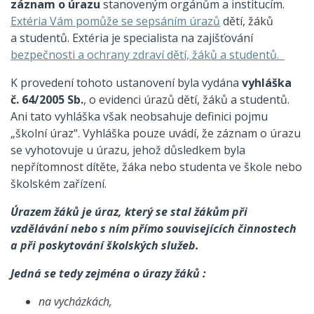
záznam o úrazu
stanoveným orgánům a institucím.
Extéria Vám pomůže se sepsáním úrazů
dětí, žáků
a studentů. Extéria je specialista na zajišťování
bezpečnosti a ochrany zdraví dětí, žáků a studentů.
K provedení tohoto ustanovení byla vydána
vyhláška
č. 64/2005 Sb.
, o evidenci úrazů dětí, žáků a studentů.
Ani tato vyhláška však neobsahuje definici pojmu
„školní úraz“. Vyhláška pouze uvádí, že záznam o úrazu
se vyhotovuje u úrazu, jehož důsledkem byla
nepřítomnost dítěte, žáka nebo studenta ve škole nebo
školském zařízení.
Úrazem žáků je úraz, který se stal žákům při
vzdělávání nebo s ním přímo souvisejících činnostech
a při poskytování školských služeb.
Jedná se tedy zejména o úrazy žáků :
na vycházkách,