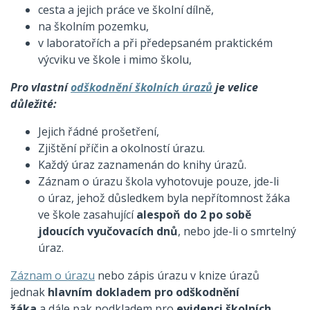
cesta a jejich práce ve školní dílně,
na školním pozemku,
v laboratořích a při předepsaném praktickém
výcviku ve škole i mimo školu,
Pro vlastní
odškodnění školních úrazů
je velice
důležité:
Jejich řádné prošetření,
Zjištění příčin a okolností úrazu.
Každý úraz zaznamenán do knihy úrazů.
Záznam o úrazu škola vyhotovuje pouze, jde-li
o úraz, jehož důsledkem byla nepřítomnost žáka
ve škole zasahující
alespoň do 2 po sobě
jdoucích vyučovacích dnů
, nebo jde-li o smrtelný
úraz.
Záznam o úrazu
nebo zápis úrazu v knize úrazů
jednak
hlavním dokladem pro odškodnění
žáka
a dále pak podkladem pro
evidenci školních