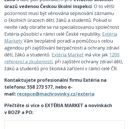
úrazů vedenou Českou školní inspekcí
. O to větší
pozornost musí být věnována sepisování záznamu
o školních úrazech dětí, žáků a studentů. Pokud si
nevíte rady obraťte se na specializovanou společnost
Extéria působící v rámci celé České republiky.
Extéria
Markety
Vám bezplatně poradí a pomůžou s celou
agendou při zajišťování bezpečnosti a ochrany zdraví
dětí, žáků a studentů.
Extéria Market
má více jak
1200
referencí a zkušeností
, při zajištění ochrany zdraví dětí,
žáků a studentů pro školská zařízení v rámci celé ČR.
Kontaktujete profesionální firmu Extéria na
telefonu: 558 273 577, nebo e-
mail:
recepce@machrovinky.cz/exteria
Přečtěte si více o EXTÉRIA MARKET a novinkách
v BOZP a PO: