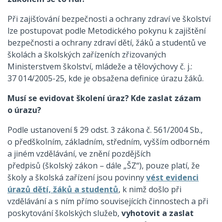
Při zajišťování bezpečnosti a ochrany zdraví ve školství
lze postupovat podle Metodického pokynu k zajištění
bezpečnosti a ochrany zdraví dětí, žáků a studentů ve
školách a školských zařízeních zřizovaných
Ministerstvem školství, mládeže a tělovýchovy č. j.:
37 014/2005-25, kde je obsažena definice úrazu žáků.
Musí se evidovat školení úraz? Kde zaslat zázam
o úrazu?
Podle ustanovení § 29 odst. 3 zákona č. 561/2004 Sb.,
o předškolním, základním, středním, vyšším odborném
a jiném vzdělávání, ve znění pozdějších
předpisů (školský zákon – dále „ŠZ“), pouze platí, že
školy a školská zařízení jsou povinny
vést evidenci
úrazů dětí, žáků a studentů
, k nimž došlo při
vzdělávání a s ním přímo souvisejících činnostech a při
poskytování školských služeb,
vyhotovit a zaslat