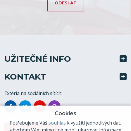
UŽITEČNÉ INFO
KONTAKT
Extéria na sociálních sítích:
Cookies
Potřebujeme Váš
souhlas
k využití jednotlivých dat,
EXTÉRIA MARKETY
abychom Vám mimo jiné mohli ukazovat informace