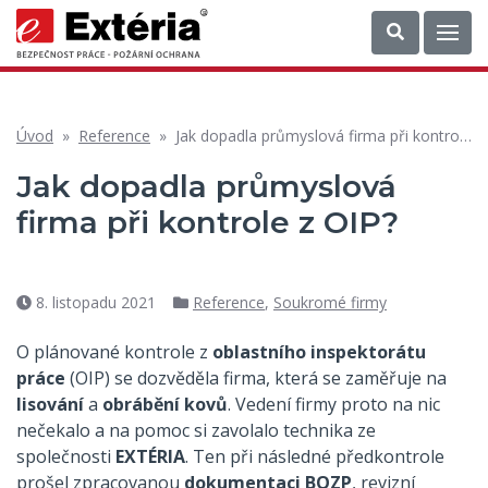
Úvod
»
Reference
»
Jak dopadla průmyslová firma při kontrole z OIP?
Jak dopadla průmyslová
firma při kontrole z OIP?
8. listopadu 2021
Reference
,
Soukromé firmy
Datum
Rubriky
příspěvku
O plánované kontrole z
oblastního inspektorátu
práce
(OIP) se dozvěděla firma, která se zaměřuje na
lisování
a
obrábění kovů
. Vedení firmy proto na nic
nečekalo a na pomoc si zavolalo technika ze
společnosti
EXTÉRIA
. Ten při následné předkontrole
prošel zpracovanou
dokumentaci BOZP
, revizní