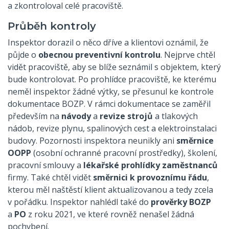
a zkontroloval celé pracoviště.
Průběh kontroly
Inspektor dorazil o něco dříve a klientovi oznámil, že
půjde o
obecnou preventivní kontrolu
. Nejprve chtěl
vidět pracoviště, aby se blíže seznámil s objektem, který
bude kontrolovat. Po prohlídce pracoviště, ke kterému
neměl inspektor žádné výtky, se přesunul ke kontrole
dokumentace BOZP. V rámci dokumentace se zaměřil
především na
návody
a
revize strojů
a tlakových
nádob, revize plynu, spalinových cest a elektroinstalaci
budovy. Pozornosti inspektora neunikly ani
směrnice
OOPP
(osobní ochranné pracovní prostředky), školení,
pracovní smlouvy a
lékařské prohlídky zaměstnanců
firmy. Také chtěl vidět
směrnici k provoznímu řádu
,
kterou měl naštěstí klient aktualizovanou a tedy zcela
v pořádku. Inspektor nahlédl také do
prověrky BOZP
a
PO
z roku 2021, ve které rovněž nenašel žádná
pochybení.