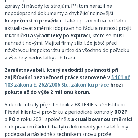
zprávy či návody ke strojům. Při tom narazil na
nepodepsané dokumenty a chybějící nejnovější
bezpečnostní prověrku
. Také upozornil na potřebu
aktualizovat směrnici dopravního řádu a nutnost projít
lékárničku a vyřadit
léky po expiraci
, které se musí
nahradit novými. Majitel firmy slíbil, že ještě před
návštěvou inspektorátu práce dá všechno do pořádku
a všechny nedostatky odstraní.
Zaměstnavateli, který nedodrží povinnosti při
zajišťování bezpečnosti práce stanovené v
§ 101 až
103 zákona č. 262/2006 Sb., zákoníku práce
hrozí
pokuta až do výše 2 milionů korun.
V den kontroly přijel technik z
EXTÉRIE
s předstihem.
Předal klientovi prověrku z periodické kontroly
BOZP
a
PO
z roku 2021 společně s
aktualizovanou směrnicí
o dopravním řádu. Oba tyto dokumenty jednatel firmy
podepsal a následně s technikem znovu prošel