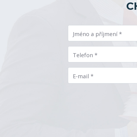
C
Jméno a příjmení *
Telefon *
E-mail *