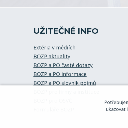
UŽITEČNÉ INFO
Extéria v médiích
BOZP aktuality
BOZP a PO časté dotazy
BOZP a PO informace
BOZP a PO slovník pojmů
BOZP pro firmy a instituce
BOZP pro OSVČ
Potřebuje
Formuláře BOZP
ukazovat i