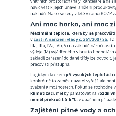
vnitřních prostorách (haly, kanceláře a dal
navíc vézt k jejich únavě, snížení produktivi
nákladů. Na co se tedy v létě v rámci BOZP z
Ani moc horko, ani moc z
Maximální teplota,
která by
na pracovišti
v
části A nařízení vlády č. 361/2007 Sb.
Ta t
IIIa, IIIb, IVa, IVb, V) na základě náročnos
výdeje (M) vyjádřeného v brutto hodnotách 
základě zařazení do dané třídy lze odvodit, 
pracovišti přístupná.
Logickým krokem
při vysokých teplotách
n
konkrétně to zaměstnavatel vyřeší, ale nen
zvážení a možnostech. Pokud se rozhodne vyu
klimatizaci
, měl by pamatovat na
rozdíl v
neměl překročit 5-6 °C
, v opačném případě
Zajištění pitné vody a o