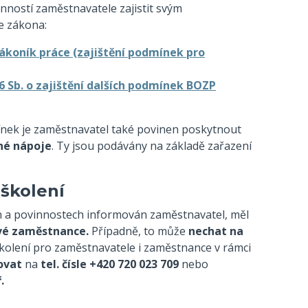
inností zaměstnavatele zajistit svým
ze zákona:
 zákoník práce (zajištění podmínek pro
06 Sb. o zajištění dalších podmínek BOZP
ínek je zaměstnavatel také povinen poskytnout
né nápoje
. Ty jsou podávány na základě zařazení
 školení
ech a povinnostech informován zaměstnavatel, měl
své zaměstnance.
Případně, to může
nechat na
kolení pro zaměstnavatele i zaměstnance v rámci
ovat
na
tel. čísle +420 720 023 709
nebo
.