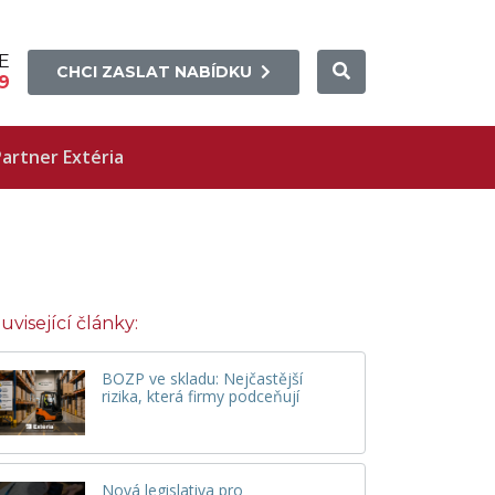
E
CHCI ZASLAT NABÍDKU
9
artner Extéria
uvisející články:
BOZP ve skladu: Nejčastější
rizika, která firmy podceňují
Nová legislativa pro