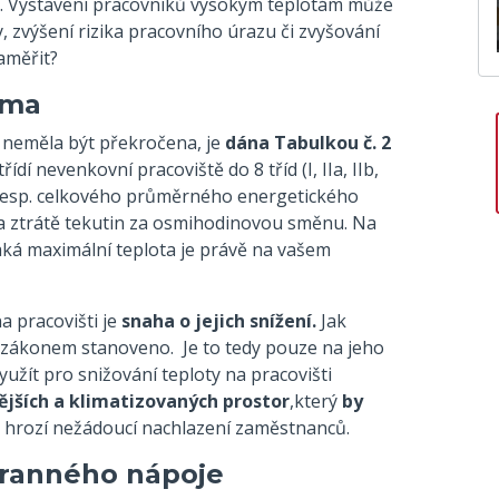
ší). Vystavení pracovníků vysokým teplotám může
ty, zvýšení rizika pracovního úrazu či zvyšování
aměřit?
ima
neměla být překročena, je
dána Tabulkou č. 2
řídí nevenkovní pracoviště do 8 tříd (I, IIa, IIb,
ti, resp. celkového průměrného energetického
a ztrátě tekutin za osmihodinovou směnu. Na
jaká maximální teplota je právě na vašem
a pracovišti je
snaha o jejich snížení.
Jak
í zákonem stanoveno. Je to tedy pouze na jeho
žít pro snižování teploty na pracovišti
nějších a klimatizovaných prostor
,který
by
 hrozí nežádoucí nachlazení zaměstnanců.
chranného nápoje