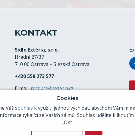
KONTAKT
Sídlo Extéria, s.r.o.
Ex
Hradní 27/37
710 00 Ostrava – Slezská Ostrava
+420 558 273 577
E-mail:
recepce@exteria.cz
Cookies
me Váš
souhlas
k využití jednotlivých dat, abychom Vám mimo
nformace týkající se Vašich zájmů. Souhlas udělíte kliknutím
„OK“.