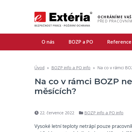
OCHRÁNÍME VAŠ
PŘED PRACOVNÍM
O nás
BOZP a PO
Reference
Úvod
»
BOZP info a PO info
»
Na co v rámci BOZ
Na co v rámci BOZP ne
měsících?
22. července 2022
BOZP info a PO info
Datum
Rubriky
příspěvku
Vysoké letní teploty netrápí pouze pracovníky