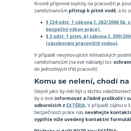
Kromě příjemné teploty na pracovišti je pov
zaměstnancům
přístup k pitné vodě
, a to 
§ 224 odst. 1 zákona č. 262/2006 Sb.
bezpečný výkon práce),
§ 2 odst. 1 písm. b) zákona č. 309/20
(zásobování pracoviště vodou)
.
V případě nevyhovujících klimatických podm
zaměstnancům (na své náklady) tzv.
ochran
do jednotlivých tříd pracovišť.
Komu se nelení, chodí na
Stejně jako by měl být o těchto náležitost
by o tom
informovat a řádně proškolit i 
odbornících z
EXTÉRIA
.
V případě zájmu o š
bezpečnosti práce nás
neváhejte kontakt
vyplňte níže uvedený kontaktní formulář
Přečtete si další BOZP tipy EXTÉRIA: