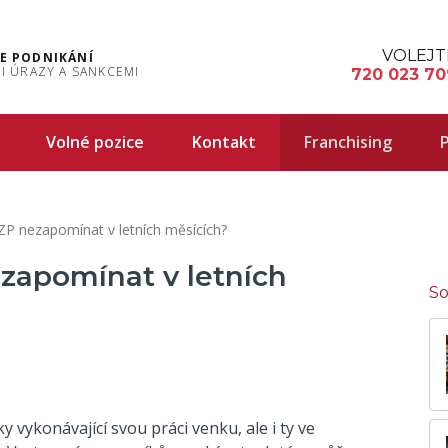
VOLEJT
E PODNIKÁNÍ
I ÚRAZY A SANKCEMI
720 023 70
Volné pozice
Kontakt
Franchising
P
P nezapomínat v letních měsících?
zapomínat v letních
So
 vykonávající svou práci venku, ale i ty ve