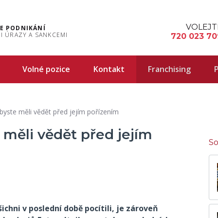
VOLEJT
E PODNIKÁNÍ
I ÚRAZY A SANKCEMI
720 023 70
Volné pozice
Kontakt
Franchising
P
 byste měli vědět před jejím pořízením
 měli vědět před jejím
So
ichni v poslední době pocítili, je zároveň