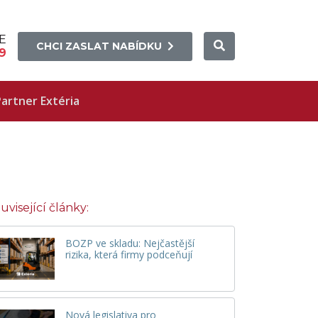
E
CHCI ZASLAT NABÍDKU
9
artner Extéria
uvisející články:
BOZP ve skladu: Nejčastější
rizika, která firmy podceňují
Nová legislativa pro