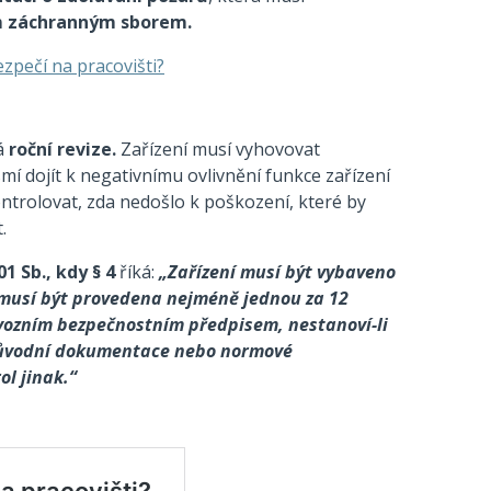
ým záchranným sborem.
zpečí na pracovišti?
ná
roční revize.
Zařízení musí vyhovovat
dojít k negativnímu ovlivnění funkce zařízení
ontrolovat, zda nedošlo k poškození, které by
.
01 Sb., kdy § 4
říká:
„Zařízení musí být vybaveno
musí být provedena nejméně jednou za 12
ozním bezpečnostním předpisem, nestanoví-li
průvodní dokumentace nebo normové
l jinak.“