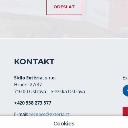
KONTAKT
Sídlo Extéria, s.r.o.
Ex
Hradní 27/37
710 00 Ostrava – Slezská Ostrava
+420 558 273 577
E-mail:
recepce@exteria.cz
Cookies