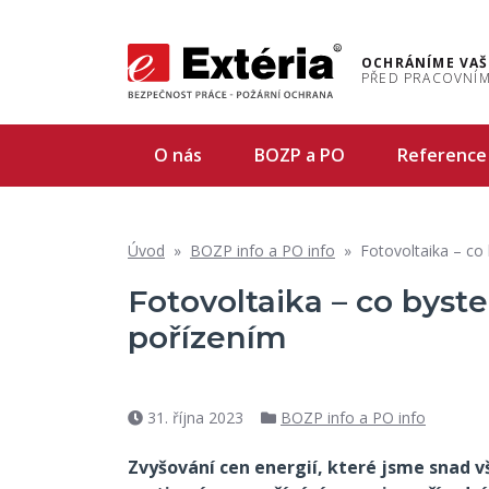
OCHRÁNÍME VAŠ
PŘED PRACOVNÍM
O nás
BOZP a PO
Reference
Úvod
»
BOZP info a PO info
»
Fotovoltaika – co
Fotovoltaika – co byste
pořízením
31. října 2023
BOZP info a PO info
Datum
Rubriky
příspěvku
Zvyšování cen energií, které jsme snad vš