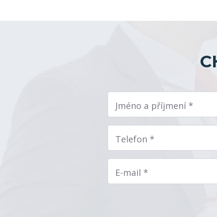
C
Jméno a příjmení *
Telefon *
E-mail *