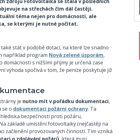
ch zdrojů Fotovoltaika se stala v posledních
bjevuje na střechách čím dál častěji.
aktuální téma nejen pro domácnosti, ale
zika, se kterými je nutné počítat.
 také stát v podobě dotací, na které lze snadno
n například program
Nová zelené úsporám
,
o domácnosti s nižšími příjmy je určená zase
ní výhoda spočívá v tom, že peníze poskytuje již
okumentace
ktrárny je
nutno mít v pořádku dokumentaci
,
á se o
dokumentaci požární ochrany
. Ta
 hlediska bezpečnosti proti požáru,
 Na základě umístění fotovoltaiky (nejčastěji na
ci začlenění provozovaných činností. Tím vzniká
aci o zdolávání požárů
, která musí