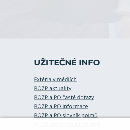
UŽITEČNÉ INFO
Extéria v médiích
BOZP aktuality
BOZP a PO časté dotazy
BOZP a PO informace
BOZP a PO slovník pojmů
BOZP pro firmy a instituce