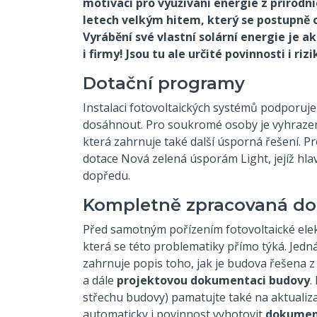
motivací pro využívání energie z přírodní
letech velkým hitem, který se postupně o
Vyrábění své vlastní solární energie je 
i firmy! Jsou tu ale určité povinnosti i ri
Dotační programy
Instalaci fotovoltaických systémů podporuje
dosáhnout. Pro soukromé osoby je vyhraze
která zahrnuje také další úsporná řešení. Pr
dotace Nová zelená úsporám Light, jejíž hlav
dopředu.
Kompletně zpracovaná d
Před samotným pořízením fotovoltaické ele
která se této problematiky přímo týká. Jedn
zahrnuje popis toho, jak je budova řešena z
a dále
projektovou dokumentaci budovy
.
střechu budovy) pamatujte také na aktualiza
automaticky i povinnost vyhotovit
dokument