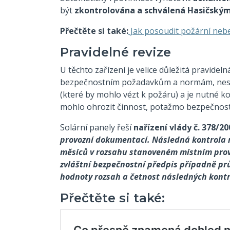
být
zkontrolována a schválená Hasičsk
Přečtěte si také:
Jak posoudit požární nebe
Pravidelné revize
U těchto zařízení je velice důležitá pravidel
bezpečnostním požadavkům a normám, nesmí 
(které by mohlo vézt k požáru) a je nutné k
mohlo ohrozit činnost, potažmo bezpečnost
Solární panely řeší
nařízení
vlády č. 378/20
provozní dokumentací. Následná kontrola 
měsíců v rozsahu stanoveném místním prov
zvláštní bezpečnostní předpis případně 
hodnoty rozsah a četnost následných kontro
Přečtěte si také: