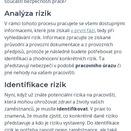
součástí bezpečnosti práce?
Analýza rizik
V rámci tohoto procesu pracujete se všemi dostupnými
informacemi, které jste získali
v první fázi
, tedy při
vyhledávání rizik. Informace zpracujte ze získané
průvodní a provozní dokumentace a z provozních
předpisů, protože je následně budete potřebovat pro
identifikaci a zhodnocení konkrétních rizik. Ta
představují nebezpečí v podobě
pracovního úrazu
či
jiné nehody na vašem pracovišti.
Identifikace rizik
Nyní, když už znáte potenciální rizika na pracovišti,
která mohou ohrožovat zdraví a životy vašich
zaměstnanců, je musíte
identifikovat
. V praxi to
znamená, že musíte zjistit, co konkrétně dané riziko
představuje a kdo je riziku vystavený. Do identifikace
rizik je potřeba zapojit nejen zaměstnance, ale také