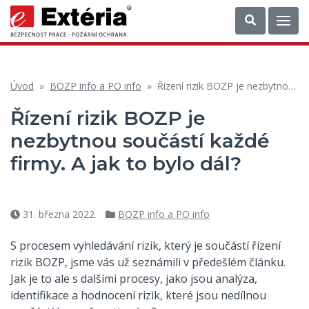
Úvod
»
BOZP info a PO info
»
Řízení rizik BOZP je nezbytnou součástí každé firmy. A jak to bylo dál?
Řízení rizik BOZP je
nezbytnou součástí každé
firmy. A jak to bylo dál?
31. března 2022
BOZP info a PO info
Datum
Rubriky
příspěvku
S procesem vyhledávání rizik, který je součástí řízení
rizik BOZP, jsme vás už seznámili v předešlém článku.
Jak je to ale s dalšími procesy, jako jsou analýza,
identifikace a hodnocení rizik, které jsou nedílnou