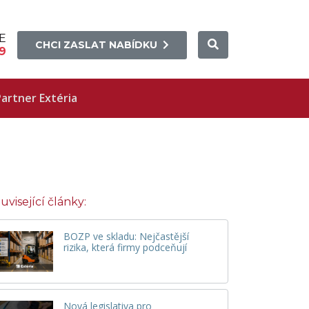
E
CHCI ZASLAT NABÍDKU
9
artner Extéria
uvisející články:
BOZP ve skladu: Nejčastější
rizika, která firmy podceňují
Nová legislativa pro