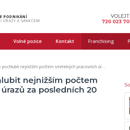
VOLEJT
E PODNIKÁNÍ
I ÚRAZY A SANKCEMI
720 023 70
Volné pozice
Kontakt
Franchising
P
bit nejnižším počtem smrtelných pracovních úrazů za posledních 20 let
lubit nejnižším počtem
So
 úrazů za posledních 20