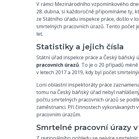
V rámci Mezinárodního vzpomínkového dne z
28. dubna, si každoročně připomínáme ty, kte
ze Státního úřadu inspekce práce, došlo v 
smrtelných pracovních úrazů. Tento počet je
let.
Statistiky a jejich čísla
Státní úřad inspekce práce a Český báňský ú
pracovních úrazů
. To je o 20 případů méně
v letech 2017 a 2019, kdy byl počet smrtelný
Loni oblastní inspektoráty práce zaznamena
tomu na Český báňský úřad nebyl nahlášený 
počtu smrtelných pracovních úrazů se podíl
zaměstnanci. Při činnostech vykonávaných 
pracovním úrazům.
Smrtelné pracovní úrazy v
Z regionálního pohledu se nejvíce smrtelnýc