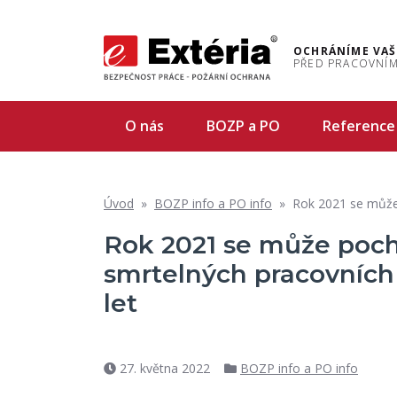
OCHRÁNÍME VAŠ
PŘED PRACOVNÍM
O nás
BOZP a PO
Reference
Úvod
»
BOZP info a PO info
»
Rok 2021 se může pochlu
Rok 2021 se může poch
smrtelných pracovních
let
27. května 2022
BOZP info a PO info
Datum
Rubriky
příspěvku