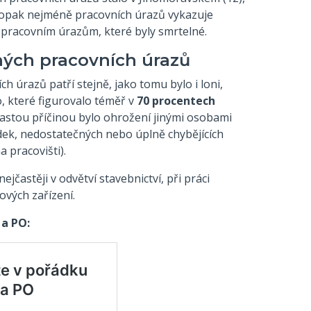
aopak nejméně pracovních úrazů vykazuje
 pracovním úrazům, které byly smrtelné.
lných pracovních úrazů
h úrazů patří stejně, jako tomu bylo i loni,
 které figurovalo téměř v
70 procentech
 častou příčinou bylo ohrožení jinými osobami
dek, nedostatečných nebo úplně chybějících
 pracovišti).
jčastěji v odvětví stavebnictví, při práci
ových zařízení.
 a PO: