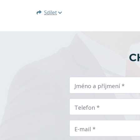
Sdílet
C
Jméno a příjmení *
Telefon *
E-mail *