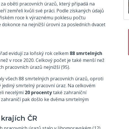
a oběti pracovních úrazů, který připadá na
ří zemřeli kvůli své práci. Podle získaných údajů
loňském roce k výraznému poklesu počtu
 dokonce na nejnižší úrovni za posledních dvacet
řad evidují za loňský rok celkem
88 smrtelných
 než v roce 2020. Celkový počet je také menší než
ch pracovních úrazů nejnižší (95).
ly všech 88 smrtelných pracovních úrazů, oproti
jediný smrtelný pracovní úraz. Na celkovém
eli necelými
20 procenty
také zahraniční
v zahraničí pak došlo ke dvěma smrtelným
 krajích ČR
h pracovních úrazů stalo v Jihomoravském (12),