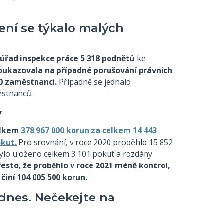
ení se týkalo malých
 úřad inspekce práce 5 318 podnětů
ke
oukazovala na případné porušování právních
0 zaměstnanci.
Případně se jednalo
ěstnanců.
y
celkem
378 967 000 korun za celkem 14 443
okut.
Pro srovnání, v roce 2020 proběhlo 15 852
 bylo uloženo celkem 3 101 pokut a rozdány
řesto, že proběhlo v roce 2021 méně kontrol,
činí 104 005 500 korun.
 dnes. Nečekejte na