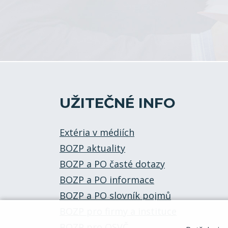
UŽITEČNÉ INFO
Extéria v médiích
BOZP aktuality
BOZP a PO časté dotazy
BOZP a PO informace
BOZP a PO slovník pojmů
BOZP pro firmy a instituce
BOZP pro OSVČ