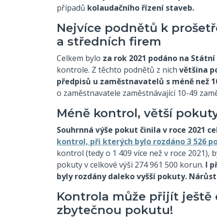
případů
kolaudačního řízení staveb.
Nejvíce podnětů k prošetř
a středních firem
Celkem bylo
za rok 2021 podáno na Státní
kontrole. Z těchto podnětů z nich
většina p
předpisů u zaměstnavatelů s méně než 1
o zaměstnavatele zaměstnávající 10-49 zam
Méně kontrol, větší pokut
Souhrnná výše pokut činila v roce 2021 
kontrol, při kterých bylo rozdáno 3 526 p
kontrol (tedy o 1 409 více než v roce 2021),
pokuty v celkové výši 274 961 500 korun.
I p
byly rozdány daleko vyšší pokuty. Nárůst 
Kontrola může přijít ještě
zbytečnou pokutu!