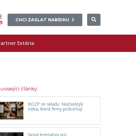
E
CHCI ZASLAT NABÍDKU
9
artner Extéria
uvisející články:
BOZP ve skladu: Nejčastější
rizika, která firmy podceňují
Nová legislativa pro