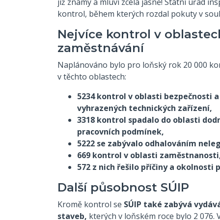
již známy a mluví zcela jasně! Státní úřad i
kontrol, během kterých rozdal pokuty v sou
Nejvíce kontrol v oblaste
zaměstnávání
Naplánováno bylo pro loňský rok 20 000 kont
v těchto oblastech:
5234 kontrol v oblasti bezpečnosti a
vyhrazených technických zařízení,
3318 kontrol spadalo do oblasti dod
pracovních podmínek,
5222 se zabývalo odhalováním nele
669 kontrol v oblasti zaměstnanosti
572 z nich řešilo příčiny a okolnosti
Další působnost SÚIP
Kromě kontrol se
SÚIP také zabývá vydáv
staveb,
kterých v loňském roce bylo 2 076. 