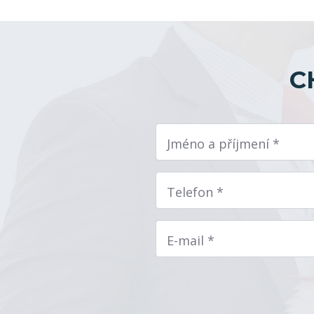
C
Jméno a příjmení *
Telefon *
E-mail *