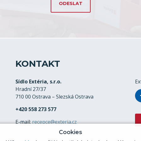
KONTAKT
Sídlo Extéria, s.r.o.
Ex
Hradní 27/37
710 00 Ostrava – Slezská Ostrava
+420 558 273 577
E-mail:
recepce@exteria.cz
Cookies