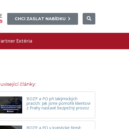
E
CHCI ZASLAT NABÍDKU
9
artner Extéria
uvisející články:
BOZP a PO při lakýrnických
pracích: Jak jsme pomohli klientovi
z Prahy nastavit bezpečný provoz
BOZP a PO v logistické firmě: