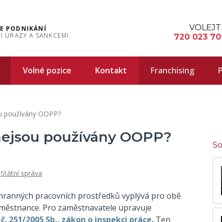
VOLEJT
E PODNIKÁNÍ
I ÚRAZY A SANKCEMI
720 023 70
Volné pozice
Kontakt
Franchising
P
ou používány OOPP?
 nejsou používány OOPP?
So
,
Státní správa
hranných pracovních prostředků vyplývá pro obě
zaměstnance. Pro zaměstnavatele upravuje
č. 251/2005 Sb., zákon o inspekci práce
.
Ten