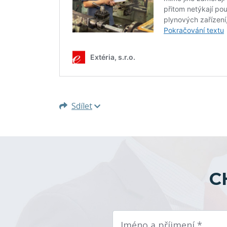
Sdílet
C
Jméno a příjmení *