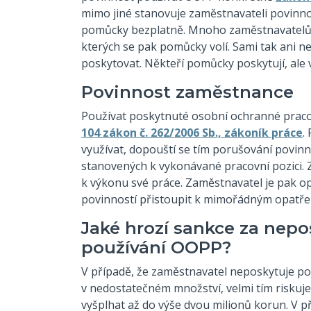
mimo jiné stanovuje zaměstnavateli povin
pomůcky bezplatně. Mnoho zaměstnavatelů 
kterých se pak pomůcky volí. Sami tak ani 
poskytovat. Někteří pomůcky poskytují, ale 
Povinnost zaměstnance
Používat poskytnuté osobní ochranné prac
104 zákon č. 262/2006 Sb., zákoník práce
.
využívat, dopouští se tím porušování povinno
stanovených k vykonávané pracovní pozici.
k výkonu své práce. Zaměstnavatel je pak 
povinností přistoupit k mimořádným opatřen
Jaké hrozí sankce za nepo
používání OOPP?
V případě, že zaměstnavatel neposkytuje p
v nedostatečném množství, velmi tím riskuje
vyšplhat až do výše dvou milionů korun. V p