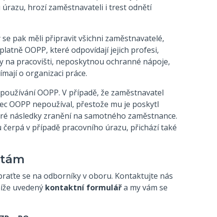
razu, hrozí zaměstnavateli i trest odnětí
se pak měli připravit všichni zaměstnavatelé,
tně OOPP, které odpovídají jejich profesi,
edky na pracovišti, neposkytnou ochranné nápoje,
ímají o organizaci práce.
používání OOPP. V případě, že zaměstnavatel
ec OOPP nepoužíval, přestože mu je poskytl
eškeré následky zranění na samotného zaměstnance.
erpá v případě pracovního úrazu, přichází také
utám
raťte se na odborníky v oboru. Kontaktujte nás
níže uvedený
kontaktní formulář
a my vám se