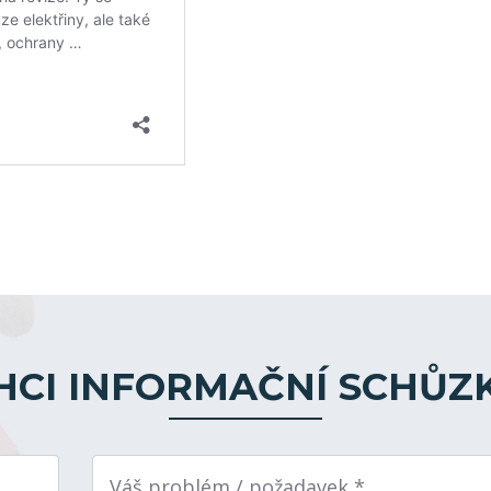
HCI INFORMAČNÍ SCHŮZ
Váš problém / požadavek *