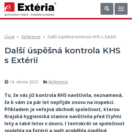
Úvod
»
Reference
»
Další úspěšná kontrola KHS s Extérií
Další úspěšná kontrola KHS
s Extérií
16. února 2023
Reference
Datum
Rubriky
příspěvku
To, že vás již kontrola KHS navštívila, neznamená,
že k vám za pár let nepřijde znovu na inspekci.
Příkladem je veřejná obchodí společnost, kterou
Krajská hygienická stanice navštívila před čtyřmi
lety a také letos v únoru. I tentokrát se společnost
spolehla na Extérii a opět proběhla úspěšná