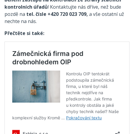
kontrolních úřadů
! Kontaktujte nás dříve, než bude
pozdě na
tel. čísle +420 720 023 709,
a vše ostatní už
nechte na nás.
Přečtěte si také: