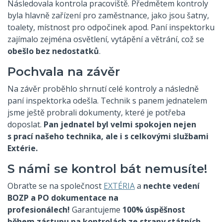
Následovala kontrola pracoviště. Předmětem kontroly
byla hlavně zařízení pro zaměstnance, jako jsou šatny,
toalety, místnost pro odpočinek apod. Paní inspektorku
zajímalo zejména osvětlení, vytápění a větrání, což se
obešlo bez nedostatků
.
Pochvala na závěr
Na závěr proběhlo shrnutí celé kontroly a následně
paní inspektorka odešla. Technik s panem jednatelem
jsme ještě probrali dokumenty, které je potřeba
doposlat.
Pan jednatel byl velmi spokojen nejen
s prací našeho technika, ale i s celkovými službami
Extérie.
S námi se kontrol bát nemusíte!
Obraťte se na společnost
EXTÉRIA
a
nechte vedení
BOZP a PO dokumentace na
profesionálech!
Garantujeme
100% úspěšnost
během zástupu na kontrolách ze strany státních