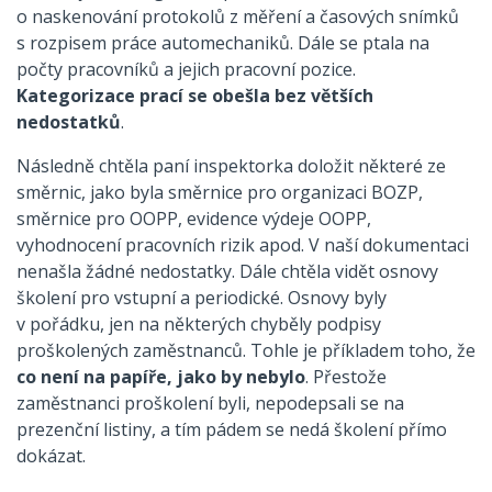
o naskenování protokolů z měření a časových snímků
s rozpisem práce automechaniků. Dále se ptala na
počty pracovníků a jejich pracovní pozice.
Kategorizace prací se obešla bez větších
nedostatků
.
Následně chtěla paní inspektorka doložit některé ze
směrnic, jako byla směrnice pro organizaci BOZP,
směrnice pro OOPP, evidence výdeje OOPP,
vyhodnocení pracovních rizik apod. V naší dokumentaci
nenašla žádné nedostatky. Dále chtěla vidět osnovy
školení pro vstupní a periodické. Osnovy byly
v pořádku, jen na některých chyběly podpisy
proškolených zaměstnanců. Tohle je příkladem toho, že
co není na papíře, jako by nebylo
. Přestože
zaměstnanci proškolení byli, nepodepsali se na
prezenční listiny, a tím pádem se nedá školení přímo
dokázat.