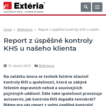
Úvod
»
Reference
»
Report z úspěšné kontroly KHS u našeho klienta
Report z úspěšné kontroly
KHS u našeho klienta
10. února 2023
Reference
Datum
Rubriky
příspěvku
Na začátku února se technik Extérie účastnil
kontroly KHS u společnosti, která se zabývá
řešením dopravních nehod a souvisejících
pojistných událostí. Dále také společnost provozuje
autoservis. Jak kontrola KHS dopadla tentokrát?
Máme pro vás report z velmi úspěšné kontroly!