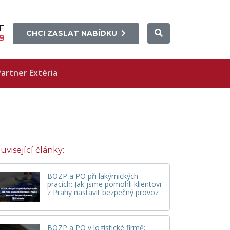
E
CHCI ZASLAT NABÍDKU
9
artner Extéria
uvisející články:
BOZP a PO při lakýrnických
pracích: Jak jsme pomohli klientovi
z Prahy nastavit bezpečný provoz
BOZP a PO v logistické firmě: