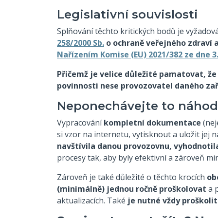
Legislativní souvislosti
Splňování těchto kritických bodů je vyžadov
258/2000 Sb.
o ochraně veřejného zdraví 
Nařízením Komise (EU) 2021/382 ze dne 3
Přičemž je velice důležité pamatovat, ž
povinnosti nese provozovatel daného zař
Neponechávejte to náho
Vypracování
kompletní dokumentace
(nej
si vzor na internetu, vytisknout a uložit jej n
navštívila danou provozovnu, vyhodnotila
procesy tak, aby byly efektivní a zároveň min
Zároveň je také důležité o těchto krocích
ob
(minimálně) jednou ročně proškolovat
a p
aktualizacích. Také
je nutné vždy proškol