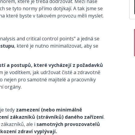
 norem, které je třeba dodržovat. Mezi naše
rých se tyto normy přímo dotýkají. A tak jsme se
na které byste v takovém provozu měli myslet.
lysis and critical control points“ a jedná se
ostupu
, které je nutno minimalizovat, aby se
stí a postupů, které vycházejí z požadavků
m je vodítkem, jak udržovat čisté a zdravotně
to nejen pro samotné majitelé a pracovníky
ní orgány.
je tedy
zamezení (nebo minimálně
ení zákazníků (strávníků) daného zařízení
.
zákazníků, ale i
samotných provozovatelů
kození zdraví vyplývají.