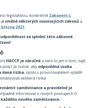
áno legislativou, konkrétně
Zákonem č.
a o změně některých souvisejících zákonů
a
. března 2021
.
e odpovědnost za splnění této zákonné
ízení!
dě
en)
HACCP
je náročné
a není to jen o tom, najít
a polici. Je nutné, aby
odpovědná osoba
 daná rizika
, spolu s provozovatelem vyladili
imalizovali veškerá rizika.
eznámit zaměstnance a pravidelně je
řípadně informovat o nových postupech či
it každého nového zaměstnance.