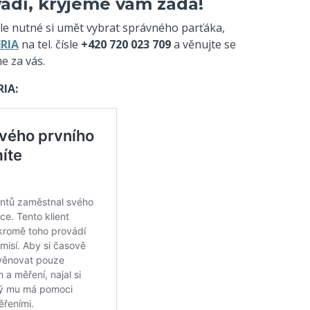
vadí, kryjeme vám záda!
le nutné si umět vybrat správného parťáka,
RIA
na tel. čísle
+420 720 023 709
a věnujte se
e za vás.
RIA: