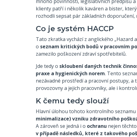
mnoho povinností, legislativních předpisů a
klienty patří i několik kaváren a bister, kte
rozhodli sepsat pár základních doporučení, 
Co je systém HACCP
Tato zkratka vychází z anglického „Hazard ana
o
seznam kritických bodů v pracovním p
zamezilo poškození zdraví spotřebitelů.
Jde tedy o
skloubení daných technik činno
praxe a hygienických norem
. Tento sezna
nezávadné prostředí a pracovní postupy, a 
provozovny a jejich pracovníky, ale i kontrol
K čemu tedy slouží
Hlavní úlohou tohoto kontrolního seznamu 
minimalizace) vzniku zdravotního poškoz
A zároveň se jedná i o
ochranu
nejen těchto 
v případě následků, které z takového poš