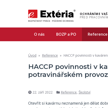
OCHRÁNÍME VAŠ
PŘED PRACOVNÍM
O nás
BOZP a PO
Reference
Úvod
»
Reference
»
HACCP povinnosti v kaváren
HACCP povinnosti v k
potravinářském provo
22. září 2022
Reference
,
Školství
Datum
Rubriky
příspěvku
Otevřít si kavárnu neznamená jen dělat dobro