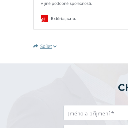
Sdílet
C
Jméno a příjmení *