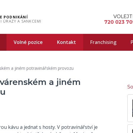
VOLEJT
E PODNIKÁNÍ
I ÚRAZY A SANKCEMI
720 023 70
Volné pozice
Kontakt
Franchising
P
ském a jiném potravinářském provozu
avárenském a jiném
So
zu
u kávu a jednat s hosty. V potravinářství je