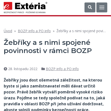
Úvod
»
BOZP info a PO info
»
Žebříky a s nimi spojené povinnosti v rámci BOZP
Žebříky a s nimi spojené
povinnosti v rámci BOZP
28. listopadu 2022
BOZP info a PO info
Datum
Rubriky
příspěvku
Žebříky jsou dost ošemetná záležitost, na kterou
byste si jako zaměstnavatel měli dávat určitě
pozor. Právě žebřík vytváří poměrně vysoké riziko
úrazu
.
Pojďme se tedy společně podívat na to, jaká
pravidla v oblasti BOZP při jeho užívání dodržovat,
abyste splnili podmínky bezpečnosti práce.