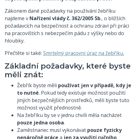
Zákonem dané požadavky na používání žebříku
najdeme v
Nařízení vlády č. 362/2005 Sb
., o bližších
požadavcích na bezpečnost a ochranu zdraví při práci
na pracovištích s nebezpečím pádu z výšky nebo do
hloubky.
Přečtěte si také:
Smrtelný pracovní úraz na žebříku.
Základní požadavky, které byste
měli znát:
Žebřík byste měli
používat jen v případě, kdy je
to nutné
. Pokud tedy existuje možnost použití
jiných bezpečnějších prostředků, měli byste tuto
možnost využít přednostně.
Na žebříku by se v jednu chvíli měla nacházet
pouze jedna osoba
.
Zaměstnanec musí vykonávat
pouze fyzicky
nenáročně práce
a
jen za využití ručního