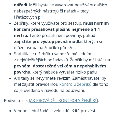
nářadí
. Měli byste se vyvarovat používání dalších
nebezpečných nástrojů či nářadí – tedy
i řetězových pil!
Žebříky, které využíváte pro sestup,
musí horním
koncem přesahovat plošinu nejméně o 1,1
metru.
Tento přesah není povinný, pokud
zajistíte pro výstup pevná madla
, kterých se
může osoba na žebříku přidržet.
Stabilita je u žebříku samozřejmě jedním
z nejdůležitějších požadavků. Žebřík by měl stát na
pevném, dostatečné velkém a nepohyblivém
povrchu
, který nebude vytvářet riziko pádu.
Ani tady se nevyhnete revizím. Zaměstnavatel by
měl zajistit pravidelnou
kontrolu žebříků
dle toho,
co je uvedeno v návodu na používání.
Podívejte se,
JAK PROVÁDĚT KONTROLY ŽEBŘÍKŮ
.
V neposlední řadě je velmi důležité provést