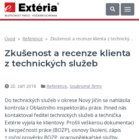
Úvod
»
Reference
»
Zkušenost a recenze klienta z technických služeb
Zkušenost a recenze klienta
z technických služeb
20. září 2018
Reference
,
Soukromé firmy
Datum
Rubriky
příspěvku
Do technických služeb v okrese Nový Jičín se nahlásila
kontrola z Oblastního inspektorátu práce. Ihned nás
kontaktoval ředitel technických služeb a technička
Extérie vyjela ke klientovy. Prošli veškerou dokumentaci
k bezpečnosti práce (BOZP), osnovy školení, zápis
z roční prověrky BOZP, pracovnělékařské služby,