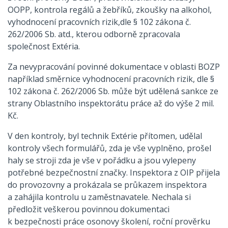
OOPP, kontrola regálů a žebříků, zkoušky na alkohol,
vyhodnocení pracovních rizik,
dle § 102 zákona č.
262/2006 Sb.
atd., kterou odborně zpracovala
společnost Extéria.
Za nevypracování povinné dokumentace v oblasti BOZP
například směrnice vyhodnocení pracovních rizik, dle §
102 zákona č. 262/2006 Sb. může být udělená sankce ze
strany Oblastního inspektorátu práce až do výše 2 mil.
Kč.
V den kontroly, byl technik Extérie přítomen, udělal
kontroly všech formulářů, zda je vše vyplněno, prošel
haly se stroji zda je vše v pořádku a jsou vylepeny
potřebné bezpečnostní značky. Inspektora z OIP přijela
do provozovny a prokázala se průkazem inspektora
a zahájila kontrolu u zaměstnavatele. Nechala si
předložit veškerou povinnou dokumentaci
k bezpečnosti práce osonovy školení, roční prověrku