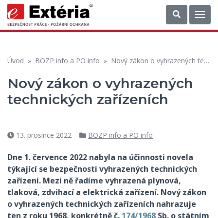
Úvod
»
BOZP info a PO info
»
Nový zákon o vyhrazených technických zařízeních
Nový zákon o vyhrazených
technických zařízeních
13. prosince 2022
BOZP info a PO info
Datum
Rubriky
příspěvku
Dne 1. července 2022 nabyla na účinnosti novela
týkající se bezpečnosti vyhrazených technických
zařízení. Mezi ně řadíme vyhrazená plynová,
tlaková, zdvihací a elektrická zařízení.
Nový zákon
o vyhrazených technických zařízeních nahrazuje
ten z roku 1968, konkrétně č.
174/1968
Sb. o státním