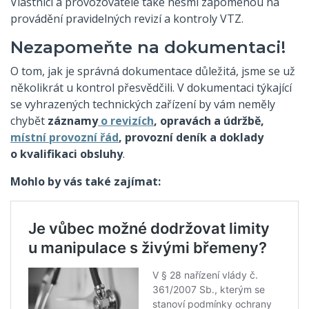
Vlastníci a provozovatelé také nesmí zapomenou na
provádění pravidelných revizí a kontroly VTZ.
Nezapomeňte na dokumentaci!
O tom, jak je správná dokumentace důležitá, jsme se už
několikrát u kontrol přesvědčili. V dokumentaci týkající
se vyhrazených technických zařízení by vám neměly
chybět
záznamy
o revizích
, opravách a údržbě,
místní provozní řád
, provozní deník a doklady
o kvalifikaci obsluhy
.
Mohlo by vás také zajímat: