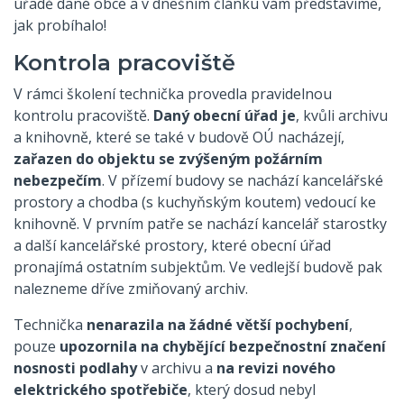
úřadě dané obce a v dnešním článku vám představíme,
jak probíhalo!
Kontrola pracoviště
V rámci školení technička provedla pravidelnou
kontrolu pracoviště.
Daný obecní úřad je
, kvůli archivu
a knihovně, které se také v budově OÚ nacházejí,
zařazen do objektu se zvýšeným požárním
nebezpečím
. V přízemí budovy se nachází kancelářské
prostory a chodba (s kuchyňským koutem) vedoucí ke
knihovně. V prvním patře se nachází kancelář starostky
a další kancelářské prostory, které obecní úřad
pronajímá ostatním subjektům. Ve vedlejší budově pak
nalezneme dříve zmiňovaný archiv.
Technička
nenarazila na žádné větší pochybení
,
pouze
upozornila na chybějící bezpečnostní značení
nosnosti podlahy
v archivu a
na revizi nového
elektrického spotřebiče
, který dosud nebyl