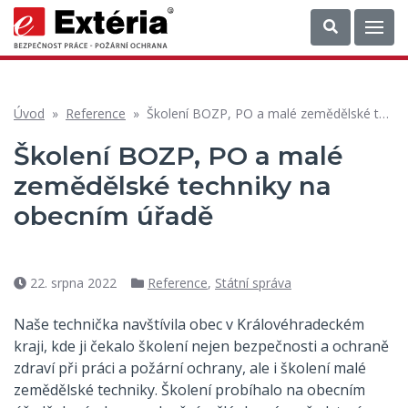
Úvod
»
Reference
»
Školení BOZP, PO a malé zemědělské techniky na obecním úřadě
Školení BOZP, PO a malé
zemědělské techniky na
obecním úřadě
22. srpna 2022
Reference
,
Státní správa
Datum
Rubriky
příspěvku
Naše technička navštívila obec v Královéhradeckém
kraji, kde ji čekalo školení nejen bezpečnosti a ochraně
zdraví při práci a požární ochrany, ale i školení malé
zemědělské techniky. Školení probíhalo na obecním