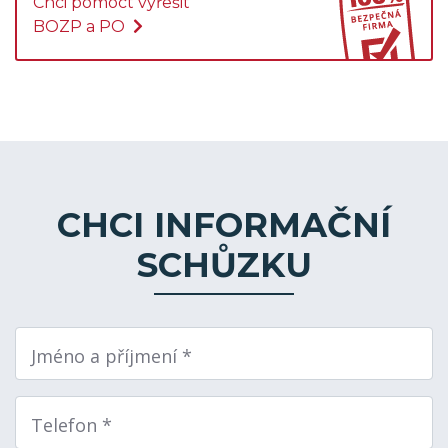
Chci pomoct vyřešit
BOZP a PO
CHCI INFORMAČNÍ
SCHŮZKU
Jméno a příjmení *
Telefon *