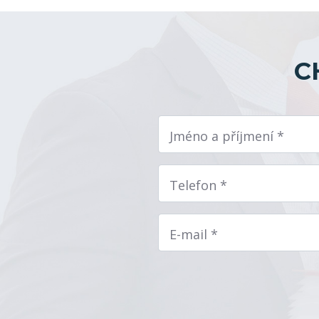
C
Jméno a příjmení *
Telefon *
E-mail *