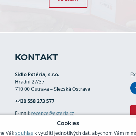
KONTAKT
Sídlo Extéria, s.r.o.
Ex
Hradní 27/37
710 00 Ostrava – Slezská Ostrava
+420 558 273 577
E-mail:
recepce@exteria.cz
Cookies
me Váš
souhlas
k využití jednotlivých dat, abychom Vám mimo