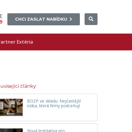
E
CHCI ZASLAT NABÍDKU
9
artner Extéria
uvisející články:
BOZP ve skladu: Nejčastější
rizika, která firmy podceňují
Nová legislativa pro