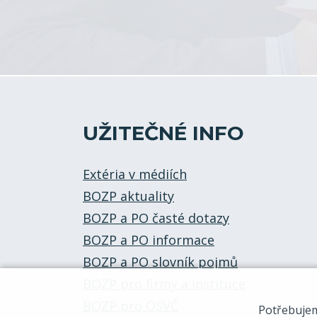
UŽITEČNÉ INFO
Extéria v médiích
BOZP aktuality
BOZP a PO časté dotazy
BOZP a PO informace
BOZP a PO slovník pojmů
BOZP pro firmy a instituce
BOZP pro OSVČ
Potřebuje