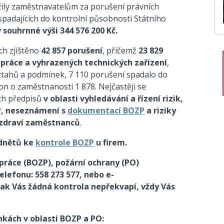
ily zaměstnavatelům za porušení právních
spadajících do kontrolní působnosti Státního
 souhrnné výši 344 576 200 Kč.
ch zjištěno
42 857 porušení
, přičemž
23 829
i práce a vyhrazených technických zařízení
,
vztahů a podmínek, 7 110 porušení spadalo do
n o zaměstnanosti 1 878. Nejčastěji se
ch předpisů
v oblasti vyhledávání a řízení rizik,
P, neseznámení s
dokumentací BOZP
a riziky
 zdraví zaměstnanců
.
dnětů ke
kontrole BOZP
u firem.
práce (BOZP), požární ochrany (PO)
elefonu: 558 273 577, nebo e-
Pak Vás žádná kontrola nepřekvapí, vždy Vás
nkách v oblasti BOZP a PO: