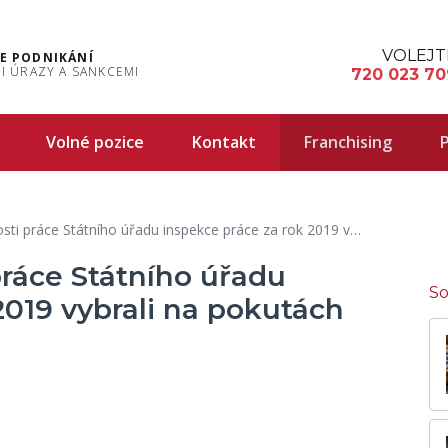
VOLEJT
E PODNIKÁNÍ
I ÚRAZY A SANKCEMI
720 023 70
Volné pozice
Kontakt
Franchising
P
e Státního úřadu inspekce práce za rok 2019 vybrali na pokutách 344 mil. Kč
práce Státního úřadu
So
2019 vybrali na pokutách