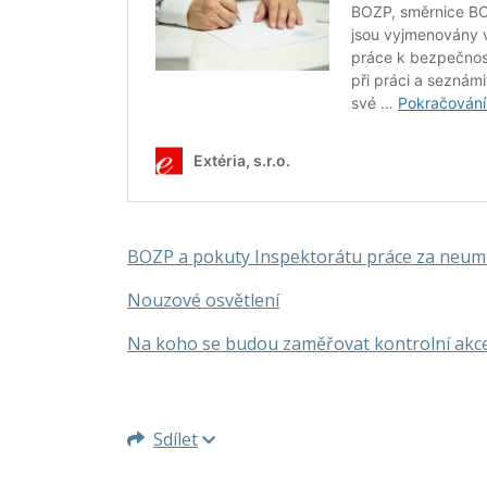
BOZP a pokuty Inspektorátu práce za neumís
Nouzové osvětlení
Na koho se budou zaměřovat kontrolní akce
Sdílet