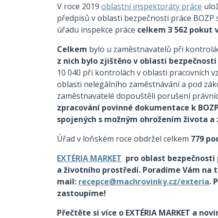
V roce 2019
oblastní inspektoráty práce
ulož
předpisů v oblasti bezpečnosti práce BOZP 
úřadu inspekce práce
celkem 3 562 pokut v
Celkem
bylo u zaměstnavatelů při kontrolá
z nich bylo zjištěno v oblasti bezpečnost
10 040 při kontrolách v oblasti pracovních 
oblasti nelegálního zaměstnávání a pod záko
zaměstnavatelé dopouštěli porušení právní
zpracování povinné dokumentace k BOZ
spojených s možným ohrožením života a
Úřad v loňském roce obdržel celkem
779 po
EXTÉRIA MARKET
pro oblast bezpečnosti 
a životního prostředí. Poradíme Vám na t
mail:
recepce@machrovinky.cz/exteria
. 
zastoupíme!
Přečtěte si více o EXTÉRIA MARKET a novi