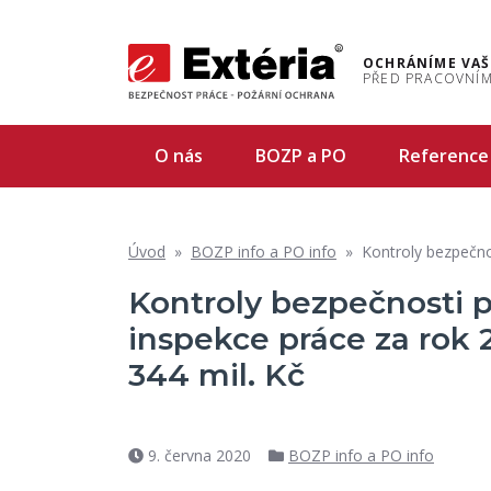
OCHRÁNÍME VAŠ
PŘED PRACOVNÍM
O nás
BOZP a PO
Reference
Úvod
»
BOZP info a PO info
»
Kontroly bezpečnosti prác
Kontroly bezpečnosti 
inspekce práce za rok 
344 mil. Kč
9. června 2020
BOZP info a PO info
Datum
Rubriky
příspěvku